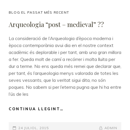
COTA
287?
CAT
BLOG EL PASSAT MÉS RECENT
LINKS
Arqueologia “post – medieval” ??
La consideració de l’Arqueologia d’època moderna i
època contemporània avui dia en el nostre context
acadèmic és deplorable i per tant, amb una gran millora
a fer. Queda molt de camí a recórrer i molta lluita per
dur a terme. No ens queda més remei que declarar que,
per tant, és l’arqueologia menys valorada de totes les
seves vessants, que la veritat sigui dita, no són
poques. No sabem si per l’eterna pugna que hi ha entre
l’ús de les
CONTINUA LLEGINT…
ARQUEOLOGIA
“POST
–
POSTED-
24 JULIOL, 2015
MEDIEVAL”
BY
BYLINE
ADMIN