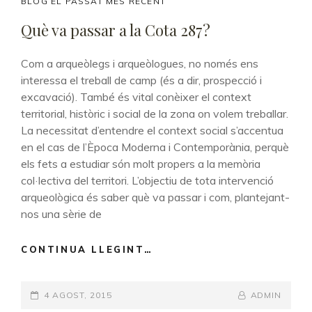
CAT
BLOG EL PASSAT MÉS RECENT
LINKS
Què va passar a la Cota 287?
Com a arqueòlegs i arqueòlogues, no només ens
interessa el treball de camp (és a dir, prospecció i
excavació). També és vital conèixer el context
territorial, històric i social de la zona on volem treballar.
La necessitat d’entendre el context social s’accentua
en el cas de l’Època Moderna i Contemporània, perquè
els fets a estudiar són molt propers a la memòria
col·lectiva del territori. L’objectiu de tota intervenció
arqueològica és saber què va passar i com, plantejant-
nos una sèrie de
CONTINUA LLEGINT…
QUÈ
VA
PASSAR
POSTED-
4 AGOST, 2015
A
BY
BYLINE
ADMIN
LA
ON
LINE