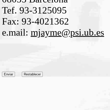
Tef. 93-3125095
Fax: 93-4021362
e.mail:
mjayme@psi.ub.es