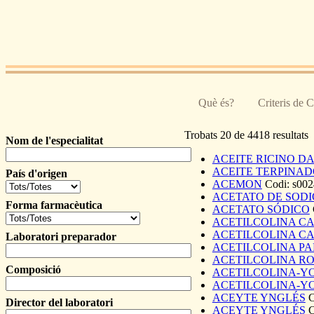
Pasar al contenido principal
Què és?
Criteris de 
Trobats 20 de 4418 resultats
Nom de l'especialitat
ACEITE RICINO D
Páginas
ACEITE TERPINA
País d'origen
ACEMON
Codi:
s002
ACETATO DE SODI
Forma farmacèutica
ACETATO SÓDICO
ACETILCOLINA C
ACETILCOLINA C
Laboratori preparador
ACETILCOLINA PA
ACETILCOLINA R
Composició
ACETILCOLINA-Y
ACETILCOLINA-Y
ACEYTE YNGLÉS
C
Director del laboratori
ACEYTE YNGLÉS
C