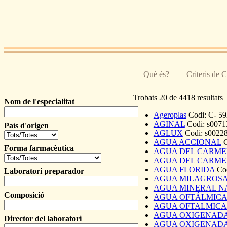
Pasar al contenido principal
Què és?
Criteris de 
Trobats 20 de 4418 resultats
Nom de l'especialitat
Ageroplas
Codi:
C- 59
Páginas
AGINAL
Codi:
s0071
País d'origen
AGLUX
Codi:
s0022
AGUA ACCIONAL
Forma farmacèutica
AGUA DEL CARME
AGUA DEL CARME
AGUA FLORIDA
Co
Laboratori preparador
AGUA MILAGROSA 
AGUA MINERAL N
Composició
AGUA OFTÁLMICA
AGUA OFTALMICA
AGUA OXIGENADA
Director del laboratori
AGUA OXIGENADA