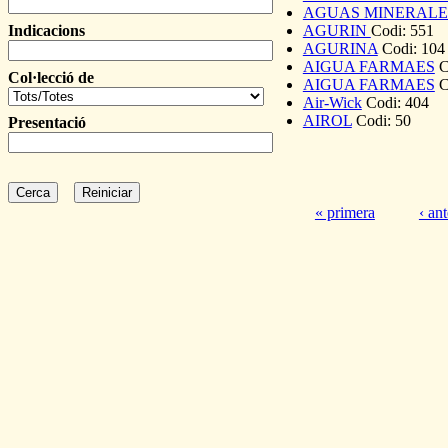
AGUAS MINERALE
Indicacions
AGURIN
Codi:
551
AGURINA
Codi:
104
AIGUA FARMAES
C
Col·lecció de
AIGUA FARMAES
C
Air-Wick
Codi:
404
AIROL
Codi:
50
Presentació
« primera
‹ ant