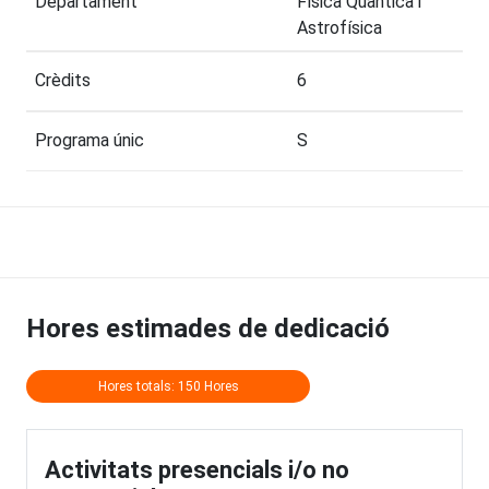
Departament
Física Quàntica i
Astrofísica
Crèdits
6
Programa únic
S
Hores estimades de dedicació
Hores totals: 150 Hores
Activitats presencials i/o no