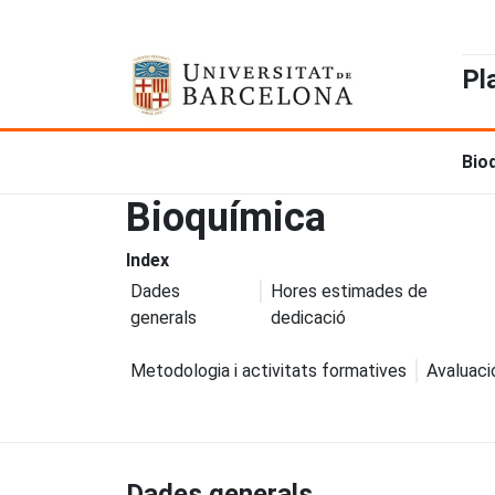
Pl
Bio
Bioquímica
Index
Dades
Hores estimades de
generals
dedicació
Metodologia i activitats formatives
Avaluaci
Dades generals