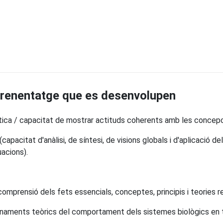
prenentatge que es desenvolupen
ítica / capacitat de mostrar actituds coherents amb les concepc
capacitat d'anàlisi, de síntesi, de visions globals i d'aplicació 
uacions).
omprensió dels fets essencials, conceptes, principis i teories r
onaments teòrics del comportament dels sistemes biològics en 