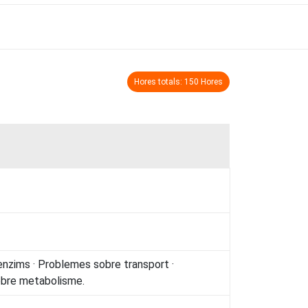
Hores totals: 150 Hores
nzims · Problemes sobre transport ·
obre metabolisme.