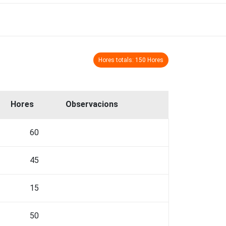
Hores totals: 150 Hores
Hores
Observacions
60
45
15
50