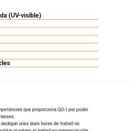
da (UV-visible)
cles
ompetències que proporciona QO-I per poder
classes.
 dediquin unes dues hores de treball no
cilitar al màxim el treball no presencial s’ha