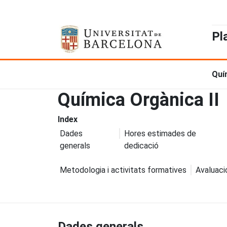
Pl
Quí
Química Orgànica II
Index
Dades
Hores estimades de
generals
dedicació
Metodologia i activitats formatives
Avaluaci
Dades generals