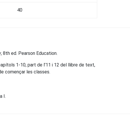
40
y
, 8th ed. Pearson Education.
tols 1-10, part de l’11 i 12 del llibre de text,
 de començar les classes.
 I.