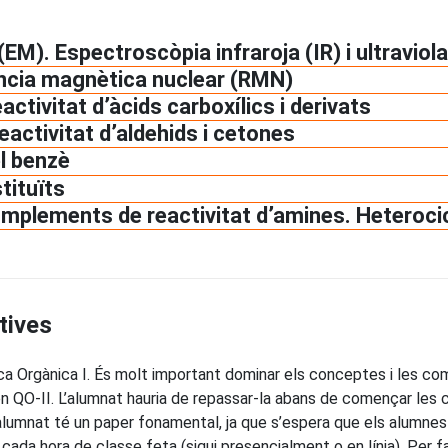
M). Espectroscòpia infraroja (IR) i ultraviola
ncia magnètica nuclear (RMN)
ctivitat d’àcids carboxílics i derivats
eactivitat d’aldehids i cetones
el benzè
tituïts
plements de reactivitat d’amines. Heteroci
tives
ca Orgànica I. És molt important dominar els conceptes i les c
n QO-II. L’alumnat hauria de repassar-la abans de començar les 
alumnat té un paper fonamental, ja que s’espera que els alumnes
 cada hora de classe feta (sigui presencialment o en línia). Per fa