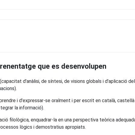
prenentatge que es desenvolupen
capacitat d'anàlisi, de síntesi, de visions globals i d'aplicació 
uacions).
ndre i d'expressar-se oralment i per escrit en català, castellà 
ntegrar la informació).
ació filològica, enquadrar-la en una perspectiva teòrica adequada
ocessos lògics i demostratius apropiats.