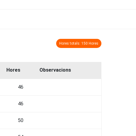
Hores totals: 150 Hores
Hores
Observacions
46
46
50