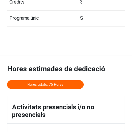
Crèdits
3
Programa únic
S
Hores estimades de dedicació
Hores totals: 75 Hores
Activitats presencials i/o no
presencials