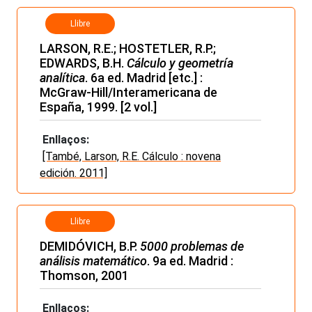
Llibre
LARSON, R.E.; HOSTETLER, R.P.;
EDWARDS, B.H.
Cálculo y geometría
analítica
. 6a ed. Madrid [etc.] :
McGraw-Hill/Interamericana de
España, 1999. [2 vol.]
Enllaços:
[També, Larson, R.E. Cálculo : novena
edición. 2011]
Llibre
DEMIDÓVICH, B.P.
5000 problemas de
análisis matemático
. 9a ed. Madrid :
Thomson, 2001
Enllaços: