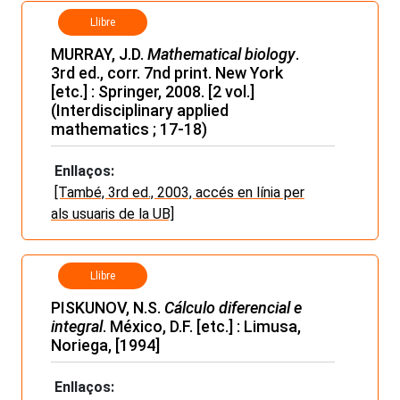
Llibre
MURRAY, J.D.
Mathematical biology
.
3rd ed., corr. 7nd print. New York
[etc.] : Springer, 2008. [2 vol.]
(Interdisciplinary applied
mathematics ; 17-18)
Enllaços:
[També, 3rd ed., 2003, accés en línia per
als usuaris de la UB]
Llibre
PISKUNOV, N.S.
Cálculo diferencial e
integral
. México, D.F. [etc.] : Limusa,
Noriega, [1994]
Enllaços: