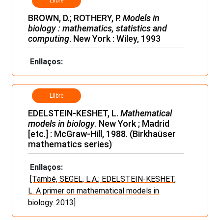
Llibre
BROWN, D.; ROTHERY, P.
Models in
biology : mathematics, statistics and
computing
. New York : Wiley, 1993
Enllaços:
Llibre
EDELSTEIN-KESHET, L.
Mathematical
models in biology
. New York ; Madrid
[etc.] : McGraw-Hill, 1988. (Birkhaüser
mathematics series)
Enllaços:
[També, SEGEL, L.A.; EDELSTEIN-KESHET,
L. A primer on mathematical models in
biology. 2013]