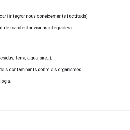
ar i integrar nous coneixements i actituds).
at de manifestar visions integrades i
us, terra, aigua, aire...).
e dels contaminants sobre els organismes.
logia.