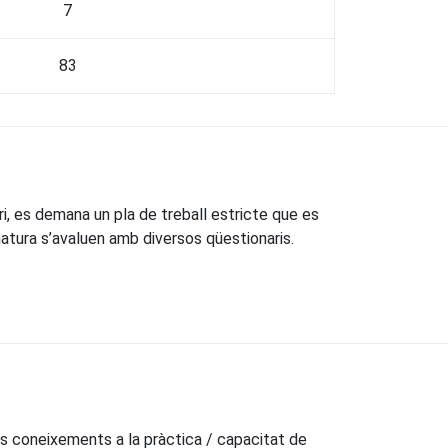
7
83
ri, es demana un pla de treball estricte que es
natura s’avaluen amb diversos qüestionaris.
dels coneixements a la pràctica / capacitat de