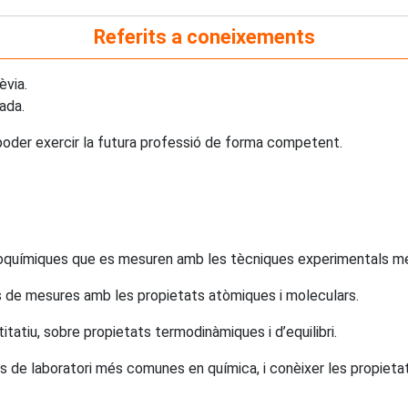
Referits a coneixements
èvia.
uada.
r poder exercir la futura professió de forma competent.
sicoquímiques que es mesuren amb les tècniques experimentals 
s de mesures amb les propietats atòmiques i moleculars.
titatiu, sobre propietats termodinàmiques i d’equilibri.
es de laboratori més comunes en química, i conèixer les propi