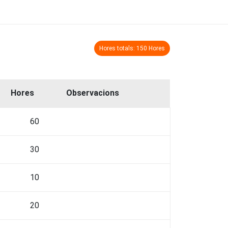
Hores totals: 150 Hores
Hores
Observacions
60
30
10
20