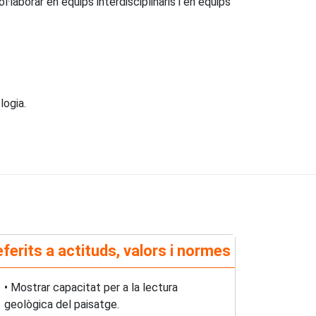
·laborar en equips interdisciplinaris i en equips
logia.
ferits a actituds, valors i normes
• Mostrar capacitat per a la lectura
geològica del paisatge.