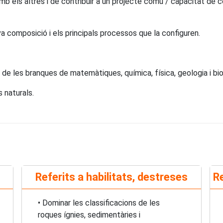
mb els altres i de contribuir a un projecte comú / capacitat de col
eva composició i els principals processos que la configuren.
e les branques de matemàtiques, química, física, geologia i bio
s naturals.
Referits a habilitats, destreses
Re
• Dominar les classificacions de les
roques ígnies, sedimentàries i