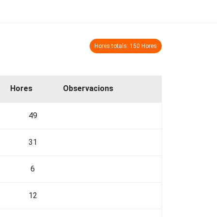
Hores totals: 150 Hores
Hores
Observacions
49
31
6
12