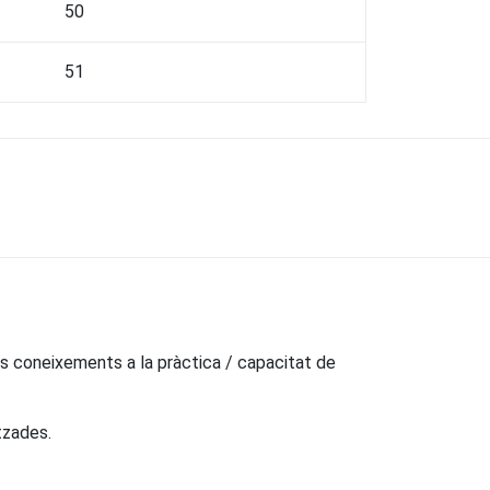
50
51
dels coneixements a la pràctica / capacitat de
tzades.