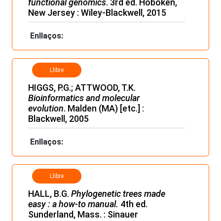
functional genomics
. 3rd ed. Hoboken,
New Jersey : Wiley-Blackwell, 2015
Enllaços:
Llibre
HIGGS, P.G.; ATTWOOD, T.K.
Bioinformatics and molecular
evolution
. Malden (MA) [etc.] :
Blackwell, 2005
Enllaços:
Llibre
HALL, B.G.
Phylogenetic trees made
easy : a how-to manual.
4th ed.
Sunderland, Mass. : Sinauer