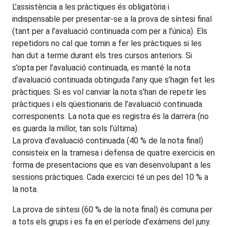
L’assistència a les pràctiques és obligatòria i
indispensable per presentar-se a la prova de síntesi final
(tant per a l’avaluació continuada com per a l’única). Els
repetidors no cal que tornin a fer les pràctiques si les
han dut a terme durant els tres cursos anteriors. Si
s’opta per l’avaluació continuada, es manté la nota
d’avaluació continuada obtinguda l’any que s’hagin fet les
pràctiques. Si es vol canviar la nota s’han de repetir les
pràctiques i els qüestionaris de l’avaluació continuada
corresponents. La nota que es registra és la darrera (no
es guarda la millor, tan sols l’última).
La prova d’avaluació continuada (40 % de la nota final)
consisteix en la tramesa i defensa de quatre exercicis en
forma de presentacions que es van desenvolupant a les
sessions pràctiques. Cada exercici té un pes del 10 % a
la nota.
La prova de síntesi (60 % de la nota final) és comuna per
a tots els grups i es fa en el període d’exàmens del juny.