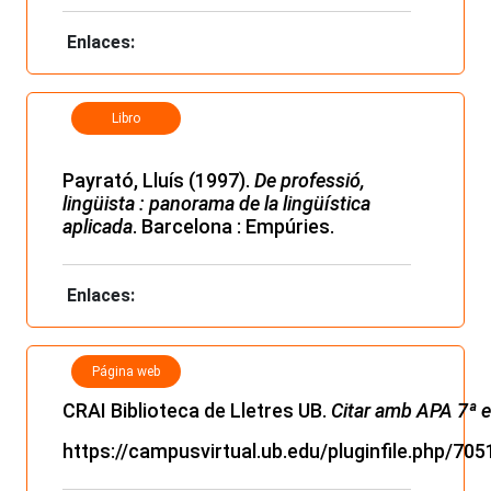
Enlaces:
Libro
Payrató, Lluís (1997).
De professió,
lingüista : panorama de la lingüística
aplicada
. Barcelona : Empúries.
Enlaces:
Página web
CRAI Biblioteca de Lletres UB.
Citar amb APA 7ª ed
https://campusvirtual.ub.edu/pluginfile.ph