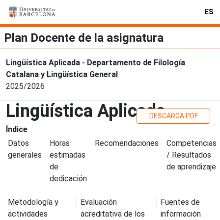
ES
Plan Docente de la asignatura
Lingüística Aplicada - Departamento de Filología
Catalana y Lingüística General
2025/2026
Lingüística Aplicada
DESCARGA PDF
Índice
Datos
Horas
Recomendaciones
Competencias
generales
estimadas
/ Resultados
de
de aprendizaje
dedicación
Metodología y
Evaluación
Fuentes de
actividades
acreditativa de los
información