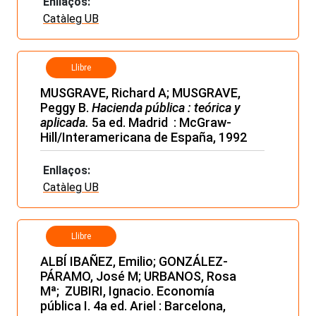
Enllaços:
Catàleg UB
Llibre
MUSGRAVE, Richard A; MUSGRAVE,
Peggy B.
Hacienda pública : teórica y
aplicada.
5a ed. Madrid : McGraw-
Hill/Interamericana de España, 1992
Enllaços:
Catàleg UB
Llibre
ALBÍ IBAÑEZ, Emilio; GONZÁLEZ-
PÁRAMO, José M; URBANOS, Rosa
Mª; ZUBIRI, Ignacio. Economía
pública I. 4a ed. Ariel : Barcelona,