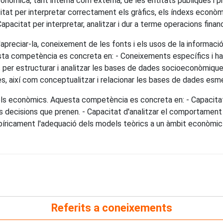
nòmica, tant interna com externa, de les entitats públiques i pr
tat per interpretar correctament els gràfics, els índexs econòmi
pacitat per interpretar, analitzar i dur a terme operacions finance
apreciar-la, coneixement de les fonts i els usos de la informac
uesta competència es concreta en: - Coneixements específics i hab
s per estructurar i analitzar les bases de dades socioeconòmique
s, així com conceptualitzar i relacionar les bases de dades esm
dels econòmics. Aquesta competència es concreta en: - Capacitat d
 decisions que prenen. - Capacitat d'analitzar el comportament
píricament l'adequació dels models teòrics a un àmbit econòmic
Referits a coneixements