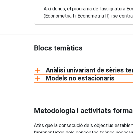
Així doncs, el programa de l’assignatura Ec
(Econometria I i Econometria II) i se centra
Blocs temàtics
Anàlisi univariant de sèries t
Models no estacionaris
Metodologia i activitats forma
Atès que la consecució dels objectius establerts
l’aprenentatge dels conceptes teòrics necessari