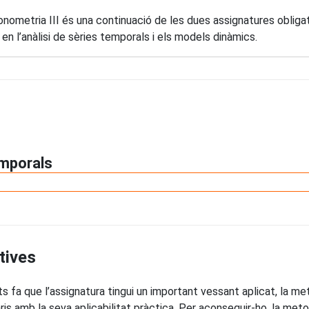
onometria III és una continuació de les dues assignatures obliga
 en l’anàlisi de sèries temporals i els models dinàmics.
emporals
tives
 fa que l’assignatura tingui un important vessant aplicat, la me
s amb la seva aplicabilitat pràctica. Per aconseguir-ho, la meto