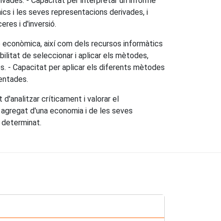
ivades. - Capacitat per interpretar un informe
cs i les seves representacions derivades, i
res i d'inversió.
ió econòmica, així com dels recursos informàtics
ilitat de seleccionar i aplicar els mètodes,
s. - Capacitat per aplicar els diferents mètodes
entades.
'analitzar críticament i valorar el
 agregat d'una economia i de les seves
 determinat.