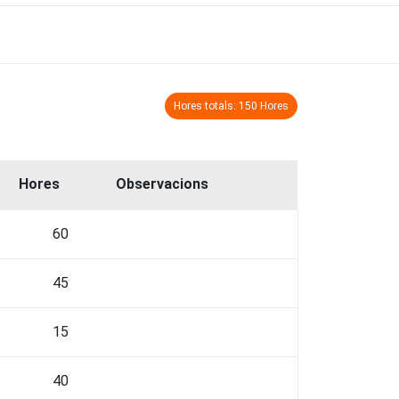
Hores totals: 150 Hores
Hores
Observacions
60
45
15
40