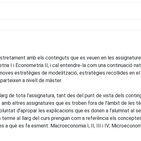
 estretament amb els continguts que es veuen en les assignatures
ria I i Econometria II; i cal entendre-la com una continuació natu
 noves estratègies de modelització, estratègies recollides en el 
arteixen a nivell de màster.
llarg de tota l’assignatura, tant des del punt de vista dels co
s amb altres assignatures que es troben fora de l’àmbit de les t
voluntat d’apropar les explicacions que es donen a l’alumnat al 
 terme al llarg del curs prenguin com a referència els concepte
a què es fa esment: Macroeconomia I, II, III i IV; Microeconomia I,