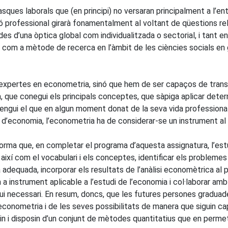
ques laborals que (en principi) no versaran principalment a l’ent
ó professional girarà fonamentalment al voltant de qüestions re
des d’una òptica global com individualitzada o sectorial, i tant 
a com a mètode de recerca en l’àmbit de les ciències socials en 
 expertes en econometria, sinó que hem de ser capaços de transme
, que conegui els principals conceptes, que sàpiga aplicar de
prengui el que en algun moment donat de la seva vida professional
at d’economia, l’econometria ha de considerar-se un instrument al 
forma que, en completar el programa d’aquesta assignatura, l’es
ixí com el vocabulari i els conceptes, identificar els problemes
adequada, incorporar els resultats de l’anàlisi economètrica al
m a instrument aplicable a l’estudi de l’economia i col·laborar am
 sigui necessari. En resum, doncs, que les futures persones gradua
conometria i de les seves possibilitats de manera que siguin c
n i disposin d’un conjunt de mètodes quantitatius que en permeti