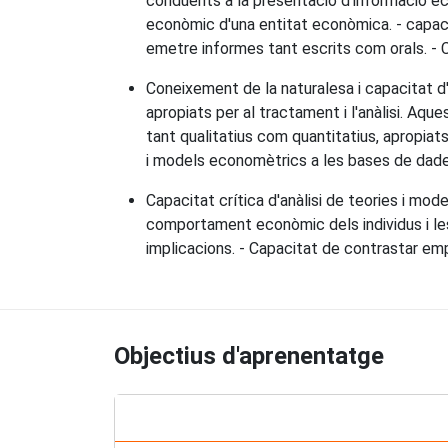
conduents a la presentació d'informació eco
econòmic d'una entitat econòmica. - capaci
emetre informes tant escrits com orals. - Ca
Coneixement de la naturalesa i capacitat d'
apropiats per al tractament i l'anàlisi. Aq
tant qualitatius com quantitatius, apropiat
i models economètrics a les bases de dade
Capacitat crítica d'anàlisi de teories i mo
comportament econòmic dels individus i les
implicacions. - Capacitat de contrastar em
Objectius d'aprenentatge