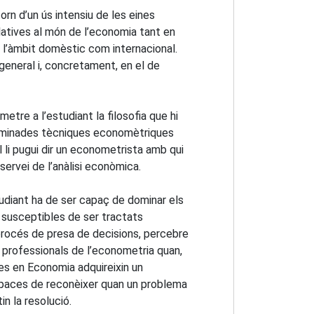
orn d’un ús intensiu de les eines
latives al món de l’economia tant en
en l’àmbit domèstic com internacional.
general i, concretament, en el de
tre a l’estudiant la filosofia que hi
terminades tècniques economètriques
 li pugui dir un econometrista amb qui
servei de l’anàlisi econòmica.
tudiant ha de ser capaç de dominar els
 susceptibles de ser tractats
 procés de presa de decisions, percebre
b professionals de l’econometria quan,
des en Economia adquireixin un
apaces de reconèixer quan un problema
n la resolució.