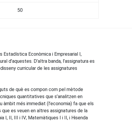
50
 Estadística Econòmica i Empresarial I,
ral d’aquestes. D’altra banda, l’assignatura es
disseny curricular de les assignatures
ntinguts de què es compon com pel mètode
ècniques quantitatives que s’analitzen en
seu àmbit més immediat (l’economia) fa que els
s que es veuen en altres assignatures de la
 II, III i IV; Matemàtiques I i II, i Hisenda