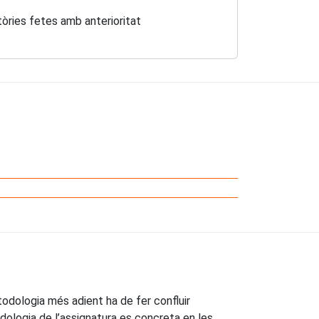
tòries fetes amb anterioritat
todologia més adient ha de fer confluir
dologia de l’assignatura es concreta en les