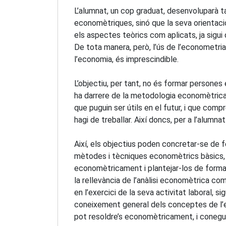
L’alumnat, un cop graduat, desenvoluparà tas
economètriques, sinó que la seva orientaci
els aspectes teòrics com aplicats, ja sigui 
De tota manera, però, l’ús de l’econometri
l’economia, és imprescindible.
L’objectiu, per tant, no és formar persones
ha darrere de la metodologia economètrica
que puguin ser útils en el futur, i que com
hagi de treballar. Així doncs, per a l’alumn
Així, els objectius poden concretar-se de 
mètodes i tècniques economètrics bàsics, a
economètricament i plantejar-los de forma 
la rellevància de l’anàlisi economètrica co
en l’exercici de la seva activitat laboral,
coneixement general dels conceptes de l’e
pot resoldre’s economètricament, i conegui