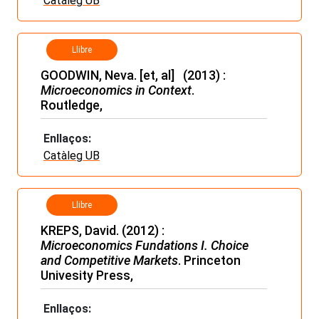
Catáleg UB
Llibre
GOODWIN, Neva. [et, al] (2013) :
Microeconomics in Context
.
Routledge,
Enllaços:
Catàleg UB
Llibre
KREPS, David. (2012) :
Microeconomics Fundations I. Choice
and Competitive Markets
. Princeton
Univesity Press,
Enllaços: