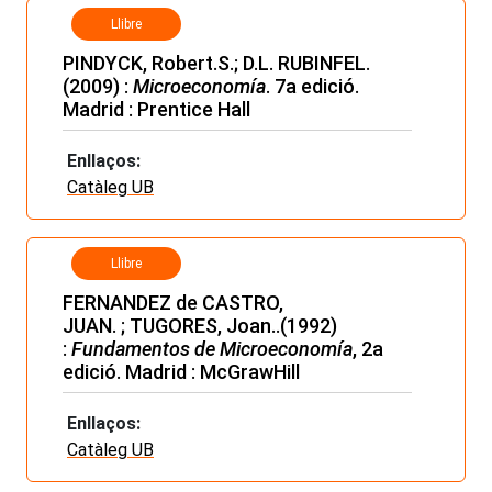
Llibre
PINDYCK, Robert.S.; D.L. RUBINFEL.
(2009) :
Microeconomía
. 7a edició.
Madrid : Prentice Hall
Enllaços:
Catàleg UB
Llibre
FERNANDEZ de CASTRO,
JUAN. ; TUGORES, Joan..(1992)
:
Fundamentos de Microeconomía
, 2a
edició. Madrid : McGrawHill
Enllaços:
Catàleg UB