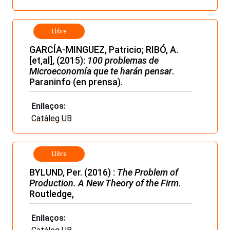
Llibre
GARCÍA-MINGUEZ, Patricio; RIBÓ, A.
[et,al], (2015):
100 problemas de
Microeconomía que te harán pensar
.
Paraninfo (en prensa).
Enllaços:
Catáleg UB
Llibre
BYLUND, Per. (2016) :
The Problem of
Production. A New Theory of the Firm
.
Routledge,
Enllaços: