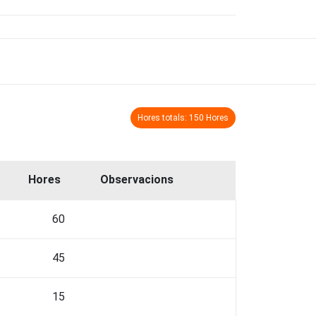
Hores totals: 150 Hores
Hores
Observacions
60
45
15