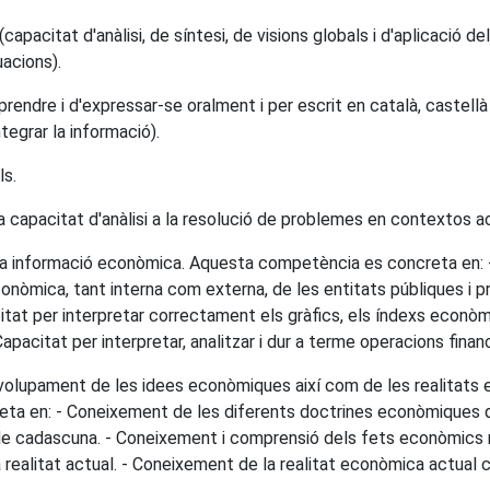
capacitat d'anàlisi, de síntesi, de visions globals i d'aplicació 
uacions).
ndre i d'expressar-se oralment i per escrit en català, castellà 
ntegrar la informació).
ls.
la capacitat d'anàlisi a la resolució de problemes en contextos a
ar la informació econòmica. Aquesta competència es concreta en: - 
nòmica, tant interna com externa, de les entitats públiques i pr
tat per interpretar correctament els gràfics, els índexs econòmi
pacitat per interpretar, analitzar i dur a terme operacions finance
senvolupament de les idees econòmiques així com de les realitat
ta en: - Coneixement de les diferents doctrines econòmiques que 
e cadascuna. - Coneixement i comprensió dels fets econòmics r
 realitat actual. - Coneixement de la realitat econòmica actual c