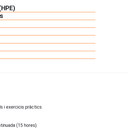
 (HPE)
cs
 i exercicis pràctics.
tinuada (15 hores).