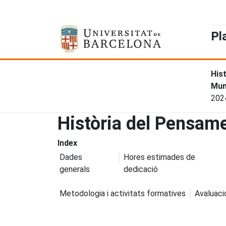
Pl
His
Mun
202
Història del Pensam
Index
Dades
Hores estimades de
generals
dedicació
Metodologia i activitats formatives
Avaluaci