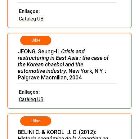
Enllaços:
Catàleg UB
Llibre
JEONG, Seung-Il.
Crisis and
restructuring in East Asia
:
the case of
the Korean chaebol and the
automotive
industry.
New York, N.Y. :
Palgrave Macmillan, 2004
Enllaços:
Catàleg UB
Llibre
BELINI C. & KOROL J. C. (2012):
Historia económica de la Argentina en