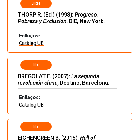
Llibre
THORP R. (Ed.) (1998):
Progreso,
Pobreza y Exclusión
, BID, New York.
Enllaços:
Catàleg UB
Llibre
BREGOLAT E. (2007):
La segunda
revolución china
, Destino, Barcelona.
Enllaços:
Catàleg UB
Llibre
EICHENGREEN B. (2015):
Hall of