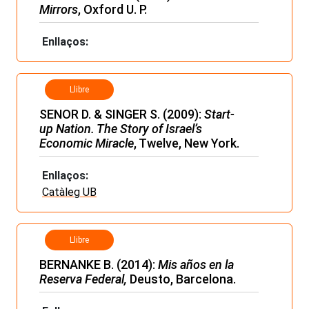
Mirrors
, Oxford U. P.
Enllaços:
Llibre
SENOR D. & SINGER S. (2009):
Start-
up Nation. The Story of Israel’s
Economic Miracle
, Twelve, New York.
Enllaços:
Catàleg UB
Llibre
BERNANKE B. (2014):
Mis años en la
Reserva Federal,
Deusto, Barcelona.