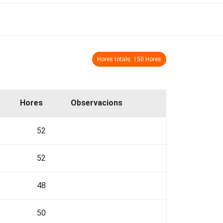
Hores totals: 150 Hores
Hores
Observacions
52
52
48
50