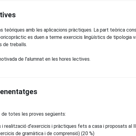
tives
 teòriques amb les aplicacions pràctiques. La part teòrica cons
eoricopràctic es duen a terme exercicis lingüístics de tipologia va
 de treballs.
motivada de l’alumnat en les hores lectives.
prenentatges
nt de totes les proves següents:
i realització d’exercicis i pràctiques fets a casa i proposats al l
ercicis de gramàtica i de comprensió) (20 %)