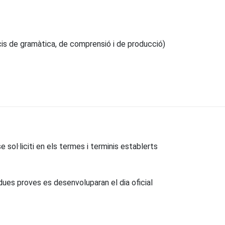
cicis de gramàtica, de comprensió i de producció)
e sol·liciti en els termes i terminis establerts
s dues proves es desenvoluparan el dia oficial