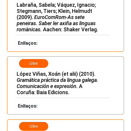
Labraña, Sabela; Váquez, Ignacio;
Stegmann, Tiers; Klein, Helmudt
(2009).
EuroComRom-As sete
peneiras. Saber ler axiña as linguas
romànicas.
Aachen: Shaker Verlag.
Enllaços:
Llibre
López Viñas, Xoán (et alii) (2010).
Gramática práctica da lingua galega.
Comunicación e expresión.
A
Coruña: Baia Edicions.
Enllaços:
Llibre