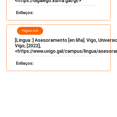
<
https://digalego.xunta.gal/gl/
>
Enllaços:
Pàgina web
[Lingua :] Asesoramento [en liña]. Vigo, Univers
Vigo, [2022],
<https://www.uvigo.gal/campus/lingua/asesor
Enllaços: