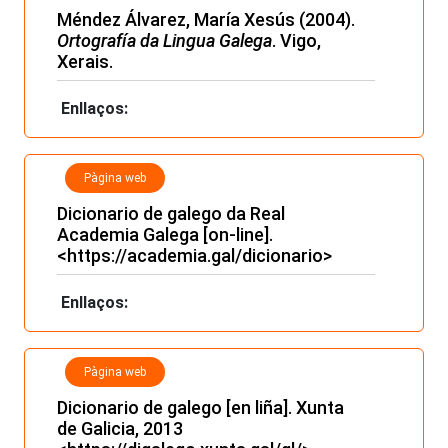
Méndez Álvarez, María Xesús (2004).
Ortografía da Lingua Galega
. Vigo,
Xerais.
Enllaços:
Pàgina web
Dicionario de galego da Real
Academia Galega [on-line].
<
https://academia.gal/dicionario
>
Enllaços:
Pàgina web
Dicionario de galego [en liña]. Xunta
de Galicia, 2013