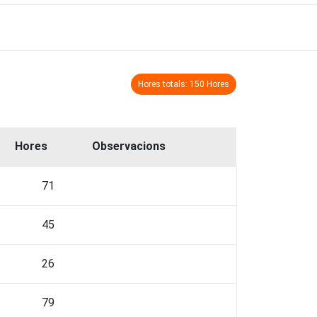
Hores totals: 150 Hores
Hores
Observacions
71
45
26
79