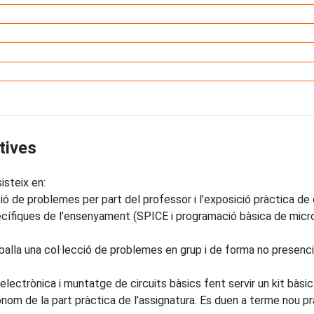
tives
isteix en:
ció de problemes per part del professor i l’exposició pràctica de c
ecífiques de l’ensenyament (SPICE i programació bàsica de micro
alla una col·lecció de problemes en grup i de forma no presencial
electrònica i muntatge de circuits bàsics fent servir un kit bàs
m de la part pràctica de l’assignatura. Es duen a terme nou prà