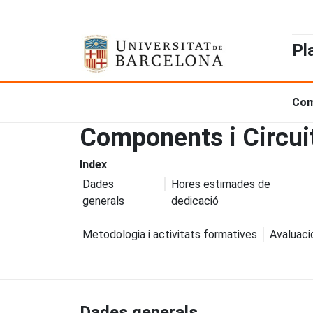
Pl
Com
Components i Circuit
Index
Dades
Hores estimades de
generals
dedicació
Metodologia i activitats formatives
Avaluaci
Dades generals