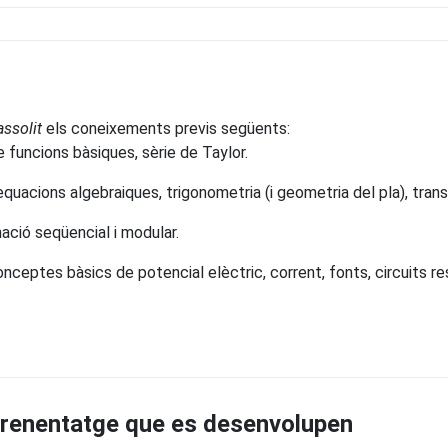
assolit
els coneixements previs següents:
e funcions bàsiques, sèrie de Taylor.
quacions algebraiques, trigonometria (i geometria del pla), trans
ció seqüencial i modular.
conceptes bàsics de potencial elèctric, corrent, fonts, circuits r
prenentatge que es desenvolupen