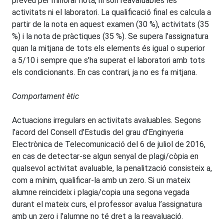
preveu per millorar nota, ni són reavaluables les
activitats ni el laboratori. La qualificació final es calcula a
partir de la nota en aquest examen (30 %), activitats (35
%) i la nota de pràctiques (35 %). Se supera l’assignatura
quan la mitjana de tots els elements és igual o superior
a 5/10 i sempre que s’ha superat el laboratori amb tots
els condicionants. En cas contrari, ja no es fa mitjana.
Comportament ètic
Actuacions irregulars en activitats avaluables. Segons
l’acord del Consell d’Estudis del grau d’Enginyeria
Electrònica de Telecomunicació del 6 de juliol de 2016,
en cas de detectar-se algun senyal de plagi/còpia en
qualsevol activitat avaluable, la penalització consisteix a,
com a mínim, qualificar-la amb un zero. Si un mateix
alumne reincideix i plagia/copia una segona vegada
durant el mateix curs, el professor avalua l’assignatura
amb un zero i l’alumne no té dret a la reavaluació.