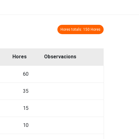
Hores totals: 150 Hores
Hores
Observacions
60
35
15
10