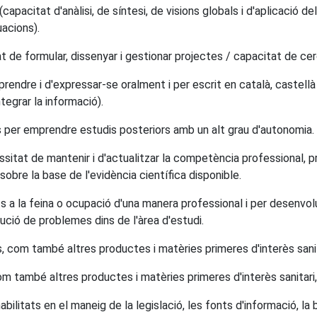
capacitat d'anàlisi, de síntesi, de visions globals i d'aplicació 
uacions).
 de formular, dissenyar i gestionar projectes / capacitat de cerc
ndre i d'expressar-se oralment i per escrit en català, castellà 
ntegrar la informació).
 per emprendre estudis posteriors amb un alt grau d'autonomia.
essitat de mantenir i d'actualitzar la competència professional, 
bre la base de l'evidència científica disponible.
ts a la feina o ocupació d'una manera professional i per desen
lució de problemes dins de l'àrea d'estudi.
, com també altres productes i matèries primeres d'interès sanita
m també altres productes i matèries primeres d'interès sanitari, 
abilitats en el maneig de la legislació, les fonts d'informació, la b