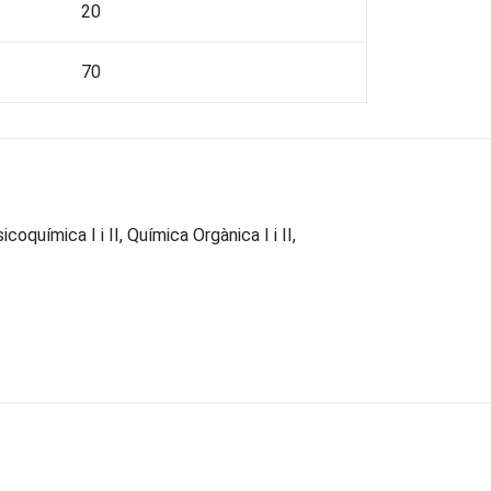
20
70
oquímica I i II, Química Orgànica I i II,