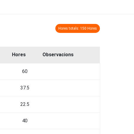
Hores totals: 150 Hores
Hores
Observacions
60
37.5
22.5
40