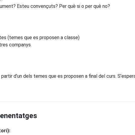
gument? Esteu convençuts? Per què si o per què no?
ectes (temes que es proposen a classe)
ltres companys.
 partir d’un dels temes que es proposen a final del curs. S’esper
prenentatges
ori):