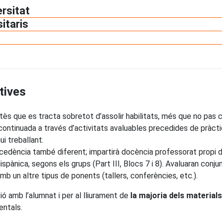
ersitat
sitaris
tives
atès que es tracta sobretot d’assolir habilitats, més que no pas
ió continuada a través d’activitats avaluables precedides de pràc
ui treballant.
cedència també diferent; impartirà docència professorat propi de l
Hispànica, segons els grups (Part III, Blocs 7 i 8). Avaluaran con
amb un altre tipus de ponents (tallers, conferències, etc.).
ió amb l’alumnat i per al lliurament de
la majoria dels materials
entals.