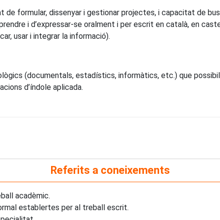
 de formular, dissenyar i gestionar projectes, i capacitat de bus
ndre i d’expressar-se oralment i per escrit en català, en castel
ar, usar i integrar la informació).
cs (documentals, estadístics, informàtics, etc.) que possibilitin 
uacions d’índole aplicada.
Referits a coneixements
ball acadèmic.
mal establertes per al treball escrit.
pecialitat.