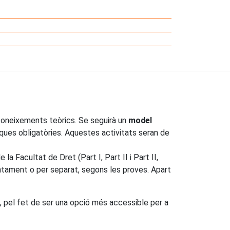
 coneixements teòrics. Se seguirà un
model
tiques obligatòries. Aquestes activitats seran de
a Facultat de Dret (Part I, Part II i Part II,
juntament o per separat, segons les proves. Apart
, pel fet de ser una opció més accessible per a