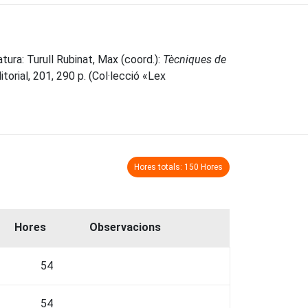
atura: Turull Rubinat, Max (coord.):
Tècniques de
torial, 201, 290 p. (Col·lecció «Lex
Hores totals: 150 Hores
Hores
Observacions
54
54