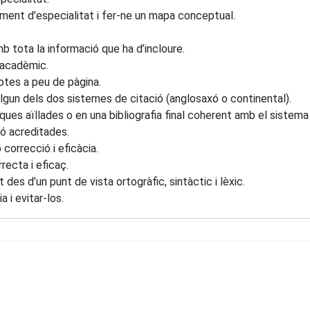
ment d’especialitat i fer-ne un mapa conceptual.
b tota la informació que ha d’incloure.
 acadèmic.
otes a peu de pàgina.
un dels dos sistemes de citació (anglosaxó o continental).
ues aïllades o en una bibliografia final coherent amb el sistema d
ió acreditades.
orrecció i eficàcia.
ecta i eficaç.
s d’un punt de vista ortogràfic, sintàctic i lèxic.
 i evitar-los.