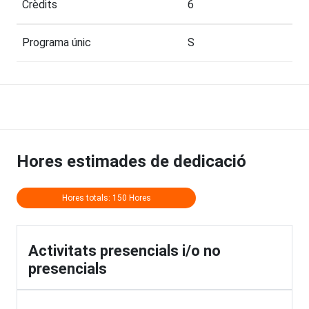
Crèdits
6
Programa únic
S
Hores estimades de dedicació
Hores totals: 150 Hores
Activitats presencials i/o no
presencials