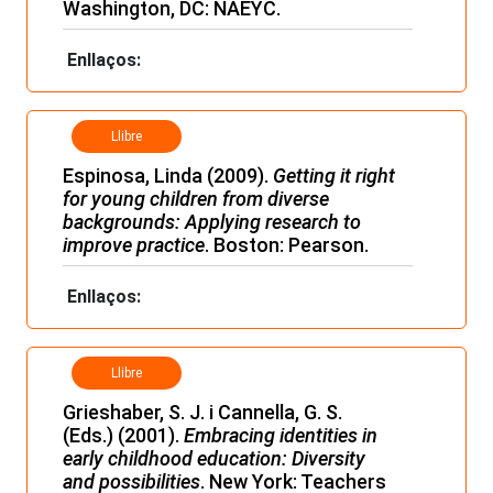
Washington, DC: NAEYC.
Enllaços:
Llibre
Espinosa, Linda (2009).
Getting it right
for young children from diverse
backgrounds: Applying research to
improve practice
. Boston: Pearson.
Enllaços:
Llibre
Grieshaber, S. J. i Cannella, G. S.
(Eds.) (2001).
Embracing identities in
early childhood education: Diversity
and possibilities
. New York: Teachers