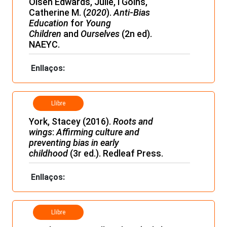
Olsen Edwards, Julie, i Goins,
Catherine M. (
2020
).
Anti
-
Bias
Education
for
Young
Children
and
Ourselves
(2n ed).
NAEYC.
Enllaços:
Llibre
York, Stacey (2016).
Roots and
wings
:
Affirming culture and
preventing bias in early
childhood
(3r ed.). Redleaf Press.
Enllaços:
Llibre