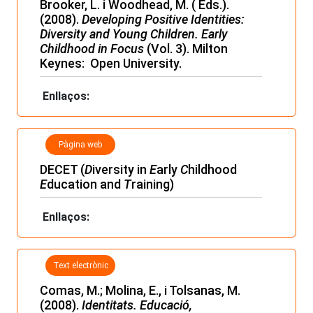
Brooker, L. i Woodhead, M. ( Eds.).
(2008).
Developing Positive Identities:
Diversity and Young Children. Early
Childhood in Focus
(Vol. 3). Milton
Keynes: Open University.
Enllaços:
Pàgina web
DECET (
D
iversity in
E
arly
C
hildhood
E
ducation and
T
raining)
Enllaços:
Text electrònic
Comas, M.; Molina, E., i Tolsanas, M.
(2008).
Identitats. Educació,