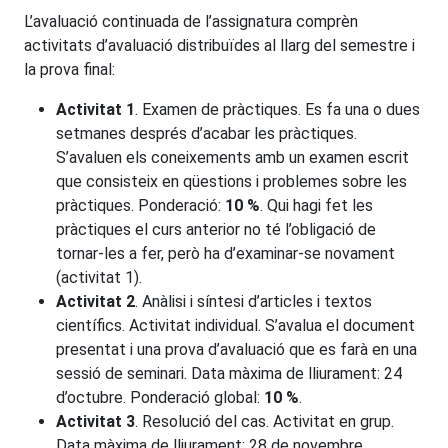
L’avaluació continuada de l’assignatura comprèn
activitats d’avaluació distribuïdes al llarg del semestre i
la prova final:
Activitat 1
. Examen de pràctiques. Es fa una o dues
setmanes després d’acabar les pràctiques.
S’avaluen els coneixements amb un examen escrit
que consisteix en qüestions i problemes sobre les
pràctiques. Ponderació:
10 %
. Qui hagi fet les
pràctiques el curs anterior no té l’obligació de
tornar-les a fer, però ha d’examinar-se novament
(activitat 1).
Activitat 2
. Anàlisi i síntesi d’articles i textos
científics. Activitat individual. S’avalua el document
presentat i una prova d’avaluació que es farà en una
sessió de seminari. Data màxima de lliurament: 24
d’octubre. Ponderació global:
10 %
.
Activitat 3
. Resolució del cas. Activitat en grup.
Data màxima de lliurament: 28 de novembre.