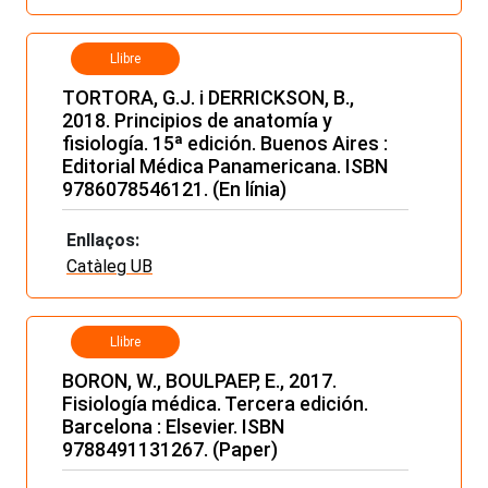
Llibre
TORTORA, G.J. i DERRICKSON, B.,
2018. Principios de anatomía y
fisiología. 15ª edición. Buenos Aires :
Editorial Médica Panamericana. ISBN
9786078546121. (En línia)
Enllaços:
Catàleg UB
Llibre
BORON, W., BOULPAEP, E., 2017.
Fisiología médica. Tercera edición.
Barcelona : Elsevier. ISBN
9788491131267. (Paper)