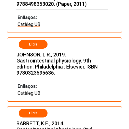
9788498353020. (Paper, 2011)
Enllaços:
Catàleg UB
Llibre
JOHNSON, L.R., 2019.
Gastrointestinal physiology. 9th
edition. Philadelphia : Elsevier. ISBN
9780323595636.
Enllaços:
Catàleg UB
Llibre
BARRETT, K.E., 2014.