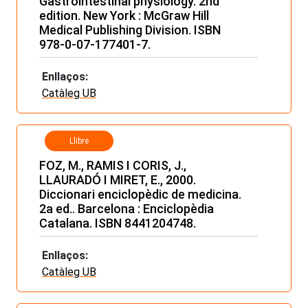
Gastrointestinal physiology. 2nd
edition. New York : McGraw Hill
Medical Publishing Division. ISBN
978-0-07-177401-7.
Enllaços:
Catàleg UB
Llibre
FOZ, M., RAMIS I CORIS, J.,
LLAURADÓ I MIRET, E., 2000.
Diccionari enciclopèdic de medicina.
2a ed.. Barcelona : Enciclopèdia
Catalana. ISBN 8441204748.
Enllaços:
Catàleg UB