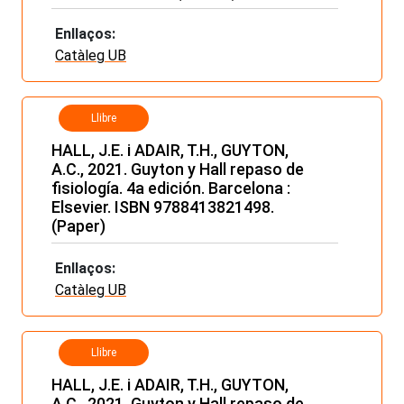
Enllaços:
Catàleg UB
Llibre
HALL, J.E. i ADAIR, T.H., GUYTON,
A.C., 2021. Guyton y Hall repaso de
fisiología. 4a edición. Barcelona :
Elsevier. ISBN 9788413821498.
(Paper)
Enllaços:
Catàleg UB
Llibre
HALL, J.E. i ADAIR, T.H., GUYTON,
A.C., 2021. Guyton y Hall repaso de