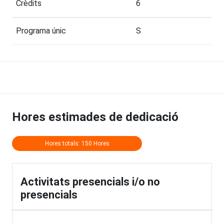
Crèdits
6
Programa únic
S
Hores estimades de dedicació
Hores totals: 150 Hores
Activitats presencials i/o no
presencials