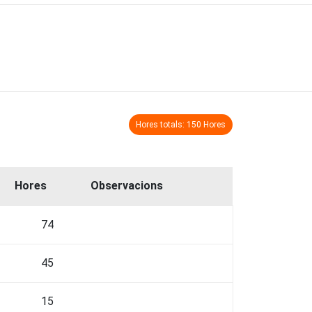
Hores totals: 150 Hores
Hores
Observacions
74
45
15