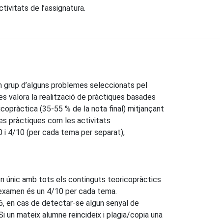
tivitats de l’assignatura.
en grup d’alguns problemes seleccionats pel
 es valora la realització de pràctiques basades
ricopràctica (35-55 % de la nota final) mitjançant
es pràctiques com les activitats
0 i 4/10 (per cada tema per separat),
en únic amb tots els continguts teoricopràctics
 d’examen és un 4/10 per cada tema.
16, en cas de detectar-se algun senyal de
 Si un mateix alumne reincideix i plagia/copia una