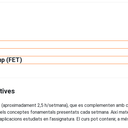
mp (FET)
tives
ria (aproximadament 2,5 h/setmana), que es complementen amb c
ió dels conceptes fonamentals presentats cada setmana. Així mate
licacions estudiats en l’assignatura. El curs pot contenir, a m