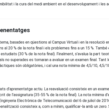
ibilitat i la cura del medi ambient en el desenvolupament i les ac
prenentatges
tema, basades en qüestions al Campus Virtual i en la resolució 
ins al 20 % de la nota final i els problemes fins a un 15 %. També
estudiats (30 % de la nota final). Finalment, s’avalua la part teo
s no superades es tornaran a avaluar en un examen final. Tant l
àctiques són obligatòries, i cal una nota mínima de 4,5/10, 4,5/1
itats d’aprenentatge actiu. La reavaluació consisteix en un exam
crit de l’assignatura (35-55 % de la nota final). La nota mínima
’Enginyeria Electrònica de Telecomunicació del 6 de juliol de 20
penalització consisteix a, com a mínim, qualificar-la amb un zero.