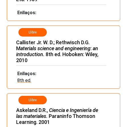
Enllaços:
Llibre
Callister Jr. W. D.; Rethwisch D.G.
M
aterials science and engineering
:
an
introduction.
8th ed. Hoboken: Wiley,
2010
Enllaços:
8th ed.
Llibre
Askeland D.R.,
Ciencia e Ingeniería de
las materiales.
Paraninfo Thomson
Learning. 2001