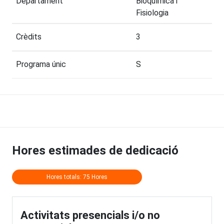
Departament
Bioquímica i
Fisiologia
Crèdits
3
Programa únic
S
Hores estimades de dedicació
Hores totals: 75 Hores
Activitats presencials i/o no