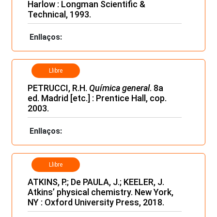
Harlow : Longman Scientific &
Technical, 1993.
Enllaços:
Llibre
PETRUCCI, R.H.
Química general
. 8a
ed. Madrid [etc.] : Prentice Hall, cop.
2003.
Enllaços:
Llibre
ATKINS, P.; De PAULA, J.; KEELER, J.
Atkins’ physical chemistry. New York,
NY : Oxford University Press, 2018.