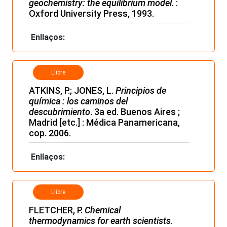
geochemistry: the equilibrium model
. :
Oxford University Press, 1993.
Enllaços:
Llibre
ATKINS, P.; JONES, L.
Principios de
química : los caminos del
descubrimiento
. 3a ed. Buenos Aires ;
Madrid [etc.] : Médica Panamericana,
cop. 2006.
Enllaços:
Llibre
FLETCHER, P.
Chemical
thermodynamics for earth scientists
.