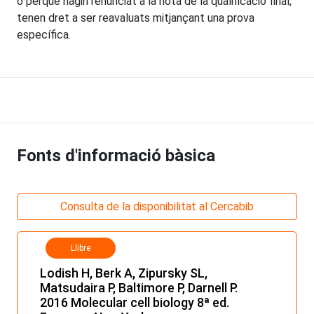
o perquè hagin renunciat a la nota de la qualificació final,
tenen dret a ser reavaluats mitjançant una prova
específica.
Fonts d'informació bàsica
Consulta de la disponibilitat al Cercabib
Llibre
Lodish H, Berk A, Zipursky SL,
Matsudaira P, Baltimore P, Darnell P.
2016 Molecular cell biology 8ª ed.