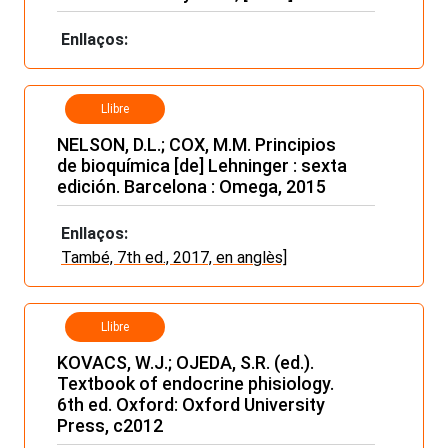
Enllaços:
Llibre
NELSON, D.L.; COX, M.M. Principios
de bioquímica [de] Lehninger : sexta
edición. Barcelona : Omega, 2015
Enllaços:
També, 7th ed., 2017, en anglès]
Llibre
KOVACS, W.J.; OJEDA, S.R. (ed.).
Textbook of endocrine phisiology.
6th ed. Oxford: Oxford University
Press, c2012