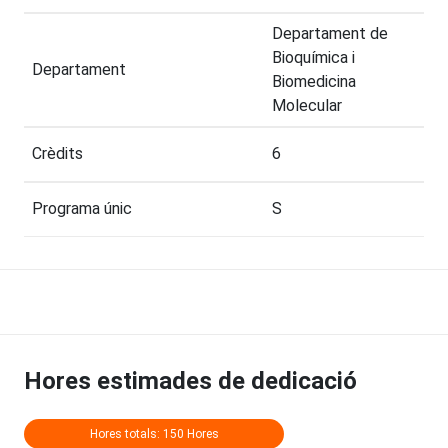
Departament de
Bioquímica i
Departament
Biomedicina
Molecular
Crèdits
6
Programa únic
S
Hores estimades de dedicació
Hores totals: 150 Hores