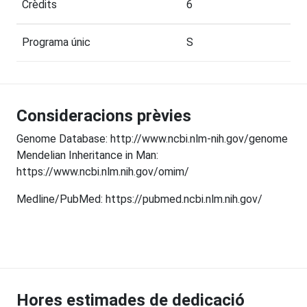
Crèdits
6
Programa únic
S
Consideracions prèvies
Genome Database: http://www.ncbi.nlm-nih.gov/genome
Mendelian Inheritance in Man:
https://www.ncbi.nlm.nih.gov/omim/
Medline/PubMed: https://pubmed.ncbi.nlm.nih.gov/
Hores estimades de dedicació