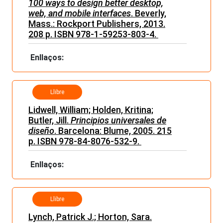
100 ways to design better desktop,
web, and mobile interfaces
. Beverly,
Mass.: Rockport Publishers, 2013.
208 p. ISBN 978-1-59253-803-4.
Enllaços:
Llibre
Lidwell, William; Holden, Kritina;
Butler, Jill.
Principios universales de
diseño
. Barcelona: Blume, 2005. 215
p. ISBN 978-84-8076-532-9.
Enllaços:
Llibre
Lynch, Patrick J.; Horton, Sara.