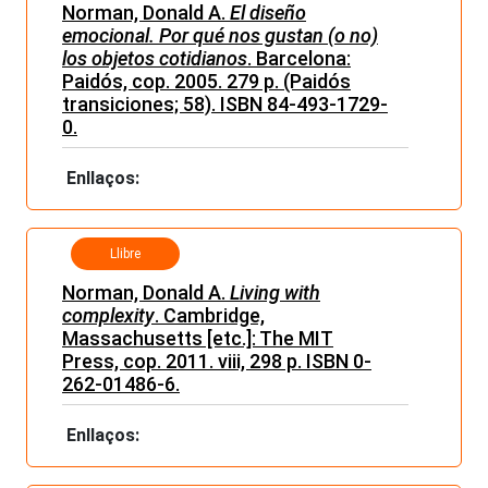
Norman, Donald A.
El diseño
emocional. Por qué nos gustan (o no)
los objetos cotidianos
. Barcelona:
Paidós, cop. 2005. 279 p. (Paidós
transiciones; 58). ISBN 84-493-1729-
0.
Enllaços:
Llibre
Norman, Donald A.
Living with
complexity
. Cambridge,
Massachusetts [etc.]: The MIT
Press, cop. 2011. viii, 298 p. ISBN 0-
262-01486-6.
Enllaços: