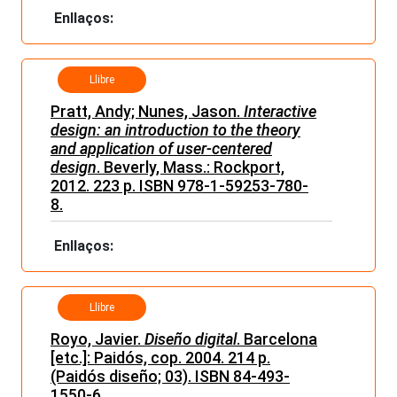
Enllaços:
Llibre
Pratt, Andy; Nunes, Jason.
Interactive
design: an introduction to the theory
and application of user-centered
design
. Beverly, Mass.: Rockport,
2012. 223 p. ISBN 978-1-59253-780-
8.
Enllaços:
Llibre
Royo, Javier.
Diseño digital
. Barcelona
[etc.]: Paidós, cop. 2004. 214 p.
(Paidós diseño; 03). ISBN 84-493-
1550-6.