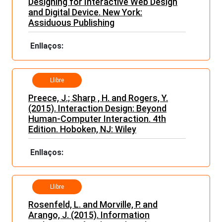
Designing for Interactive Web Design
and Digital Device. New York:
Assiduous Publishing
Enllaços:
Llibre
Preece, J.; Sharp , H. and Rogers, Y.
(2015). Interaction Design: Beyond
Human-Computer Interaction. 4th
Edition. Hoboken, NJ: Wiley
Enllaços:
Llibre
Rosenfeld, L. and Morville, P. and
Arango, J. (2015). Information