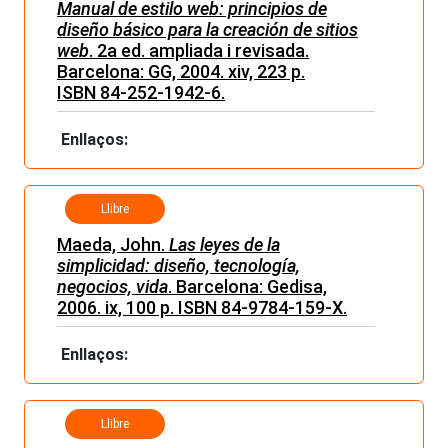
Manual de estilo web: principios de
diseño básico para la creación de sitios
web
. 2a ed. ampliada i revisada.
Barcelona: GG, 2004. xiv, 223 p.
ISBN 84-252-1942-6.
Enllaços:
Llibre
Maeda, John.
Las leyes de la
simplicidad: diseño, tecnología,
negocios, vida
. Barcelona: Gedisa,
2006. ix, 100 p. ISBN 84-9784-159-X.
Enllaços:
Llibre