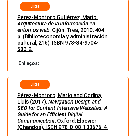
Llibre
Pérez-Montoro Gutiérrez, Mario.
Arquitectura de la información en
entornos web
. Gijón: Trea, 2010. 404
p. (Biblioteconomía y administración
cultural; 216). ISBN 978-84-9704-
503-2.
Enllaços:
Llibre
Pérez-Montoro, Mario and Codina,
Lluís (2017).
Navigation Design and
SEO for Content-Intensive Websites: A
Guide for an Efficient Digital
Communication
. Oxford: Elsevier
(Chandos). ISBN 978-0-08-100676-4.