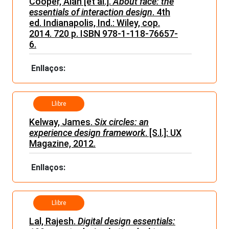
Cooper, Alan [et al.].
About face: the
essentials of interaction design
. 4th
ed. Indianapolis, Ind.: Wiley, cop.
2014. 720 p. ISBN 978-1-118-76657-
6.
Enllaços:
Llibre
Kelway, James.
Six circles: an
experience design framework
. [S.l.]: UX
Magazine, 2012.
Enllaços:
Llibre
Lal, Rajesh.
Digital design essentials: