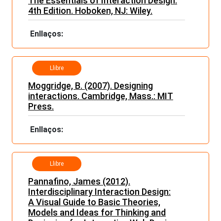
The Essentials of Interaction Design.
4th Edition. Hoboken, NJ: Wiley.
Enllaços:
Llibre
Moggridge, B. (2007). Designing
interactions. Cambridge, Mass.: MIT
Press.
Enllaços:
Llibre
Pannafino, James (2012).
Interdisciplinary Interaction Design:
A Visual Guide to Basic Theories,
Models and Ideas for Thinking and