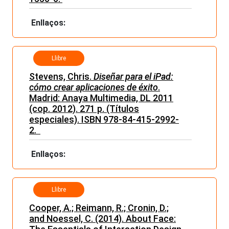
Enllaços:
Llibre
Stevens, Chris.
Diseñar para el iPad:
cómo crear aplicaciones de éxito
.
Madrid: Anaya Multimedia, DL 2011
(cop. 2012). 271 p. (Títulos
especiales). ISBN 978-84-415-2992-
2.
Enllaços:
Llibre
Cooper, A.; Reimann, R.; Cronin, D.;
and Noessel, C. (2014). About Face: