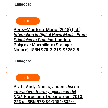
Enllaços:
Llibre
Pérez-Montoro, Mario (2018) (ed.).
Interaction in Digital News Media: From
Principles to Practice
. London:
Palgrave Macmillam (Springer
Nature).
ISBN 978-3-319-96252-8.
Enllaços:
Llibre
Pratt, Andy; Nunes, Jason.
Diseño
interactivo: teoría y aplicación del
DCU.
Barcelona: Oceano, cop. 2013.
223 p. ISBN 978-84-7556-832-4.