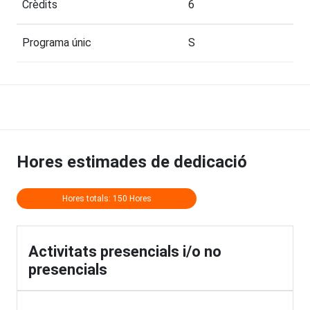
Crèdits
6
Programa únic
S
Hores estimades de dedicació
Hores totals: 150 Hores
Activitats presencials i/o no
presencials