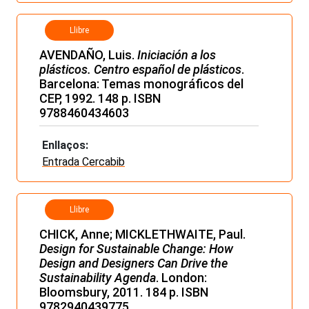
Llibre
AVENDAÑO, Luis.
Iniciación a los
plásticos. Centro español de plásticos
.
Barcelona: Temas monográficos del
CEP, 1992. 148 p. ISBN
9788460434603
Enllaços:
Entrada Cercabib
Llibre
CHICK, Anne; MICKLETHWAITE, Paul.
Design for Sustainable Change: How
Design and Designers Can Drive the
Sustainability Agenda
. London:
Bloomsbury, 2011. 184 p. ISBN
9782940439775