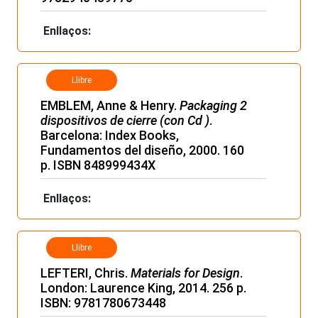
Enllaços:
Llibre
EMBLEM, Anne & Henry.
Packaging 2
dispositivos de cierre (con Cd )
.
Barcelona: Index Books,
Fundamentos del diseño, 2000. 160
p. ISBN 848999434X
Enllaços:
Llibre
LEFTERI, Chris.
Materials for Design
.
London: Laurence King, 2014. 256 p.
ISBN: 9781780673448