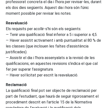
professorat concreta el dia i l’hora per revisar-les, durant
els dos dies següents. Aquest dia i hora són l’únic
moment possible per revisar les notes.
Reavaluació
Els requisits per acollir-s’hi són els següents:
— Tenir una qualificació final inferior a 5 i superior a 4,5.
— Haver assistit activament i amb puntualitat al 80 % de
les classes (que inclouen les faltes d’assistència
justificades).
— Assistir el dia i l’hora assenyalats a la revisió de les
qualificacions; en aquestes revisions s’indica el que cal
fer per superar l’assignatura.
— Haver sol·licitat per escrit la reavaluació.
Reclamació
La qualificació final pot ser objecte de reclamació per
part de l’estudiant, que haurà de seguir rigorosament el
procediment descrit en l’article 15 de la
Normativa
reguladora de l’avaluació i la qualificació dels