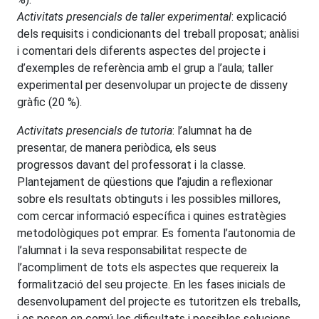
Activitats presencials de taller experimental
: explicació
dels requisits i condicionants del treball
proposat; anàlisi
i comentari dels diferents aspectes del projecte i
d’exemples de referència amb
el grup a l’aula; taller
experimental per desenvolupar un projecte de disseny
gràfic
(20 %).
Activitats presencials de tutoria
: l’alumnat ha de
presentar, de manera periòdica, els seus
progressos
davant del professorat i la classe.
Plantejament de qüestions que l’ajudin a reflexionar
sobre els
resultats obtinguts i les possibles millores,
com cercar informació específica i quines estratègies
metodològiques pot emprar.
Es fomenta l’autonomia de
l’alumnat i la seva responsabilitat respecte de
l’acompliment de tots
els aspectes que requereix la
formalització del seu projecte. En les fases inicials de
desenvolupa
ment del projecte es tutoritzen els treballs,
i es posen en comú les dificultats i possibles solucions