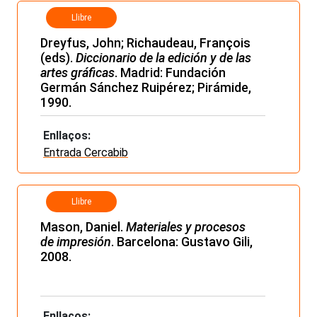
Llibre
Dreyfus, John; Richaudeau, François
(eds).
Diccionario de la edición y de las
artes gráficas
. Madrid: Fundación
Germán Sánchez Ruipérez; Pirámide,
1990.
Enllaços:
Entrada Cercabib
Llibre
Mason, Daniel.
Materiales y procesos
de impresión
. Barcelona: Gustavo Gili,
2008.
Enllaços: