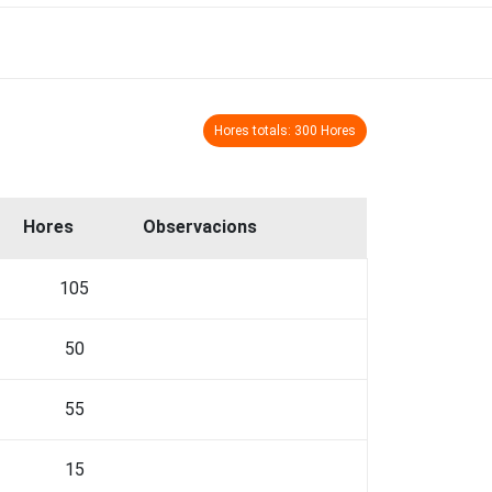
Hores totals: 300 Hores
Hores
Observacions
105
50
55
15