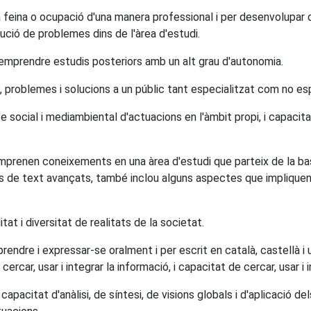
la feina o ocupació d'una manera professional i per desenvolup
lució de problemes dins de l'àrea d'estudi.
emprendre estudis posteriors amb un alt grau d'autonomia.
 problemes i solucions a un públic tant especialitzat com no esp
te social i mediambiental d'actuacions en l'àmbit propi, i capacit
prenen coneixements en una àrea d'estudi que parteix de la base
libres de text avançats, també inclou alguns aspectes que impliq
at i diversitat de realitats de la societat.
ndre i expressar-se oralment i per escrit en català, castellà i 
 cercar, usar i integrar la informació, i capacitat de cercar, usar i 
capacitat d'anàlisi, de síntesi, de visions globals i d'aplicació d