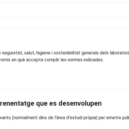
eguretat, salut, higiene i sostenibilitat generals dels laboratoris
romís en què accepta complir les normes indicades.
prenentatge que es desenvolupen
evants (normalment dins de l'àrea d'estudi pròpia) per emetre jud
.