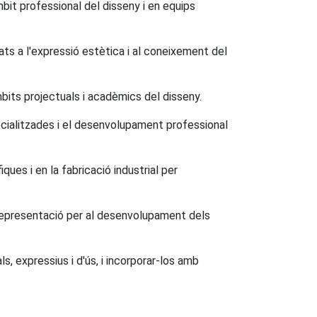
mbit professional del disseny i en equips
ts a l'expressió estètica i al coneixement del
its projectuals i acadèmics del disseny.
pecialitzades i el desenvolupament professional
ques i en la fabricació industrial per
e representació per al desenvolupament dels
s, expressius i d'ús, i incorporar-los amb