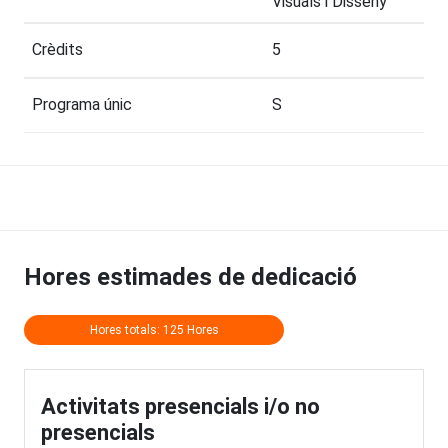
Visuals i Disseny
Crèdits
5
Programa únic
S
Hores estimades de dedicació
Hores totals: 125 Hores
Activitats presencials i/o no
presencials