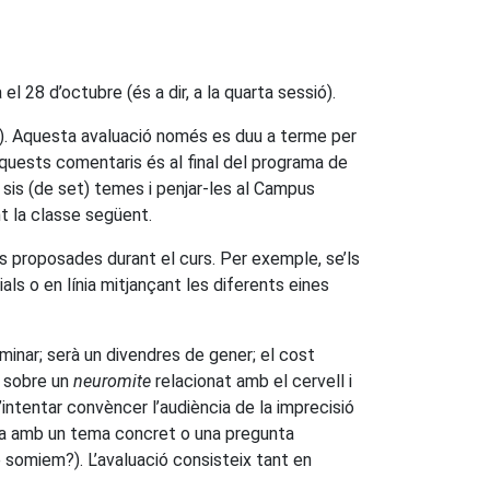
l 28 d’octubre (és a dir, a la quarta sessió).
un). Aquesta avaluació només es duu a terme per
aquests comentaris és al final del programa de
 sis (de set) temes i penjar-les al Campus
t la classe següent.
ats proposades durant el curs. Per exemple, se’ls
ls o en línia mitjançant les diferents eines
inar; serà un divendres de gener; el cost
a sobre un
neuromite
relacionat amb el cervell i
d’intentar convèncer l’audiència de la imprecisió
ada amb un tema concret o una pregunta
 somiem?). L’avaluació consisteix tant en