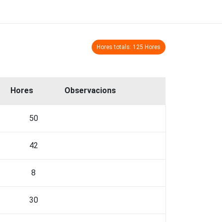
Hores totals: 125 Hores
Hores
Observacions
50
42
8
30