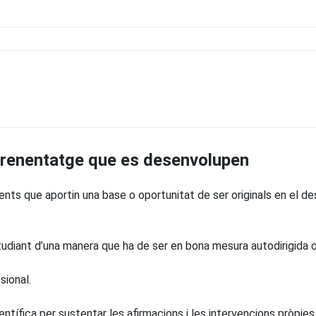
prenentatge que es desenvolupen
nts que aportin una base o oportunitat de ser originals en el de
tudiant d’una manera que ha de ser en bona mesura autodirigida
sional.
ientífica per sustentar les afirmacions i les intervencions pròpies