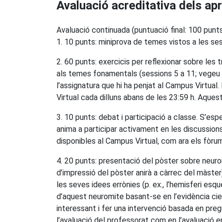
Avaluació acreditativa dels a
Avaluació continuada (puntuació final: 100 punt
1. 10 punts: miniprova de temes vistos a les sess
2. 60 punts: exercicis per reflexionar sobre le
als temes fonamentals (sessions 5 a 11; vegeu e
l’assignatura que hi ha penjat al Campus Virtua
Virtual cada dilluns abans de les 23:59 h. Aque
3. 10 punts: debat i participació a classe. S’esp
anima a participar activament en les discussions
disponibles al Campus Virtual, com ara els fòru
4. 20 punts: presentació del pòster sobre neuro
d’impressió del pòster anirà a càrrec del màster
les seves idees errònies (p. ex., l’hemisferi esqu
d’aquest neuromite basant-se en l’evidència ci
interessant i fer una intervenció basada en pre
l’avaluació del professorat com en l’avaluació en