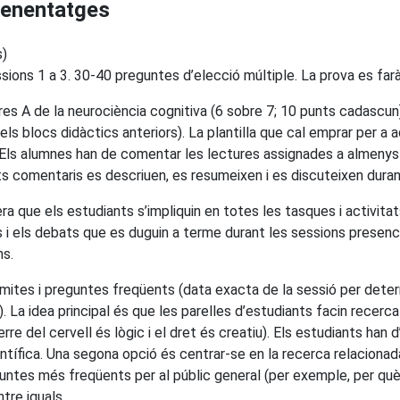
prenentatges
s)
ions 1 a 3. 30-40 preguntes d’elecció múltiple. La prova es farà e
s tres A de la neurociència cognitiva (6 sobre 7; 10 punts cadasc
ls blocs didàctics anteriors). La plantilla que cal emprar per a 
l. Els alumnes han de comentar les lectures assignades a almenys
sts comentaris es descriuen, es resumeixen i es discuteixen duran
era que els estudiants s’impliquin en totes les tasques i activit
 i els debats que es duguin a terme durant les sessions presencia
ms.
mites i preguntes freqüents (data exacta de la sessió per determ
). La idea principal és que les parelles d’estudiants facin recerc
erre del cervell és lògic i el dret és creatiu). Els estudiants han 
entífica. Una segona opció és centrar-se en la recerca relacion
guntes més freqüents per al públic general (per exemple, per què
tre iguals.