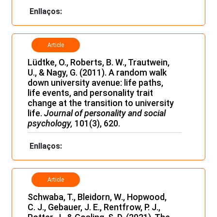
Enllaços:
Article
Lüdtke, O., Roberts, B. W., Trautwein,
U., & Nagy, G. (2011). A random walk
down university avenue: life paths,
life events, and personality trait
change at the transition to university
life.
Journal of personality and social
psychology,
101(3), 620.
Enllaços:
Article
Schwaba, T., Bleidorn, W., Hopwood,
C. J., Gebauer, J. E., Rentfrow, P. J.,