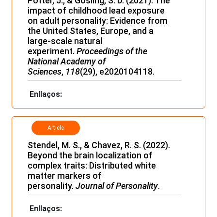
Potter, J., & Gosling, S. D. (2021). The
impact of childhood lead exposure
on adult personality: Evidence from
the United States, Europe, and a
large-scale natural
experiment.
Proceedings of the
National Academy of
Sciences
,
118
(29), e2020104118.
Enllaços:
Article
Stendel, M. S., & Chavez, R. S. (2022).
Beyond the brain localization of
complex traits: Distributed white
matter markers of
personality.
Journal of Personality
.
Enllaços: