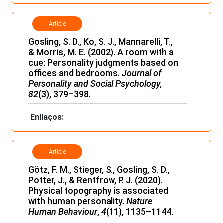
Article
Gosling, S. D., Ko, S. J., Mannarelli, T.,
& Morris, M. E. (2002). A room with a
cue: Personality judgments based on
offices and bedrooms.
Journal of
Personality and Social Psychology,
82
(3), 379–398.
Enllaços:
Article
Götz, F. M., Stieger, S., Gosling, S. D.,
Potter, J., & Rentfrow, P. J. (2020).
Physical topography is associated
with human personality.
Nature
Human Behaviour
,
4
(11), 1135–1144.