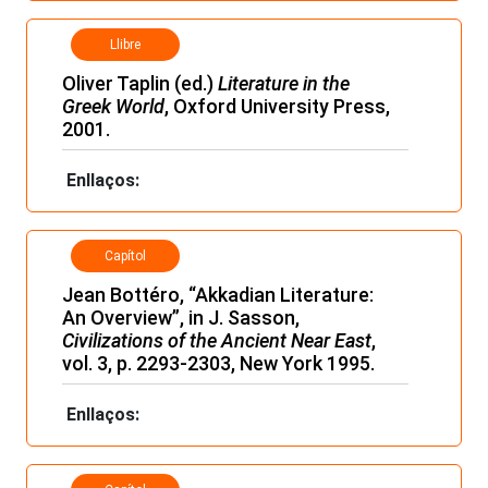
Llibre
Oliver Taplin (ed.)
Literature in the
Greek World
, Oxford University Press,
2001.
Enllaços:
Capítol
Jean Bottéro, “Akkadian Literature:
An Overview”, in J. Sasson,
Civilizations of the Ancient Near East
,
vol. 3, p. 2293-2303, New York 1995.
Enllaços: