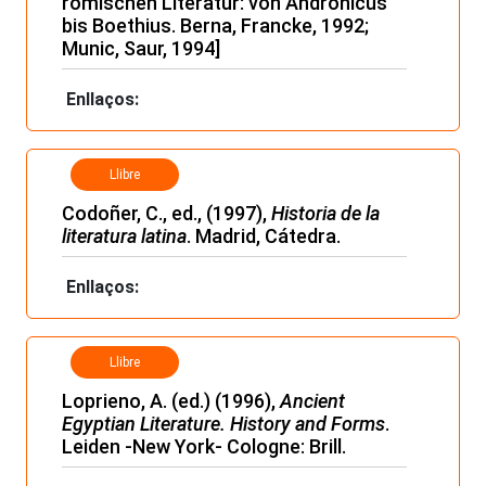
römischen Literatur: von Andronicus
bis Boethius. Berna, Francke, 1992;
Munic, Saur, 1994]
Enllaços:
Llibre
Codoñer, C., ed., (1997),
Historia de la
literatura latina
. Madrid, Cátedra.
Enllaços:
Llibre
Loprieno, A. (ed.) (1996),
Ancient
Egyptian Literature.
History and Forms
.
Leiden -New York- Cologne: Brill.