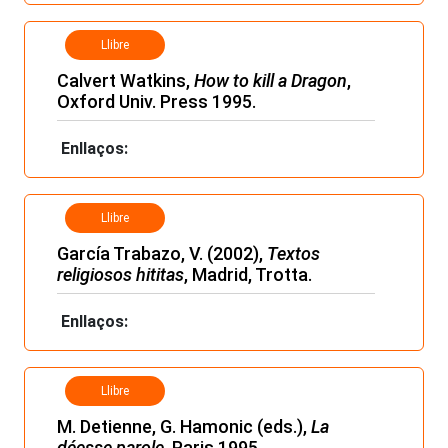
Llibre
Calvert Watkins,
How to kill a Dragon
,
Oxford Univ. Press 1995.
Enllaços:
Llibre
García Trabazo, V. (2002),
Textos
religiosos hititas
, Madrid, Trotta.
Enllaços:
Llibre
M. Detienne, G. Hamonic (eds.),
La
déesse parole
, Paris 1995.