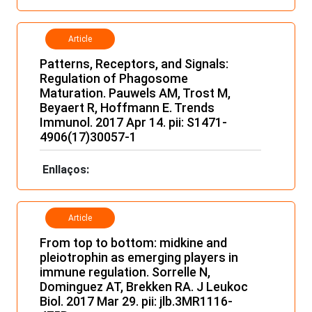
Article
Patterns, Receptors, and Signals:
Regulation of Phagosome
Maturation. Pauwels AM, Trost M,
Beyaert R, Hoffmann E. Trends
Immunol. 2017 Apr 14. pii: S1471-
4906(17)30057-1
Enllaços:
Article
From top to bottom: midkine and
pleiotrophin as emerging players in
immune regulation. Sorrelle N,
Dominguez AT, Brekken RA. J Leukoc
Biol. 2017 Mar 29. pii: jlb.3MR1116-