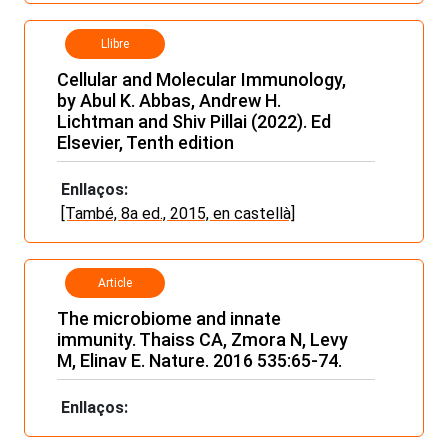
Llibre
Cellular and Molecular Immunology,
by Abul K. Abbas, Andrew H.
Lichtman and Shiv Pillai (2022). Ed
Elsevier, Tenth edition
Enllaços:
[També, 8a ed., 2015, en castellà]
Article
The microbiome and innate
immunity. Thaiss CA, Zmora N, Levy
M, Elinav E. Nature. 2016 535:65-74.
Enllaços: