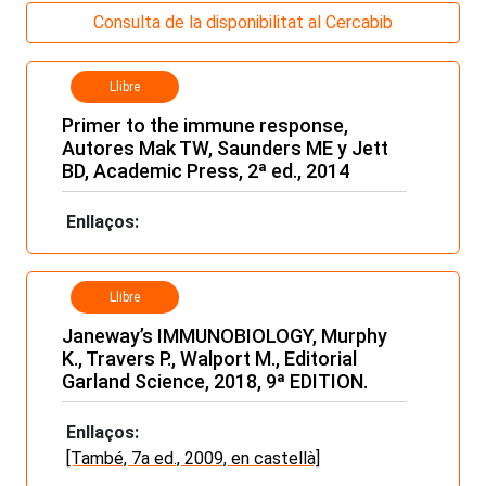
Consulta de la disponibilitat al Cercabib
Llibre
Primer to the immune response,
Autores Mak TW, Saunders ME y Jett
BD, Academic Press, 2ª ed., 2014
Enllaços:
Llibre
Janeway’s IMMUNOBIOLOGY, Murphy
K., Travers P., Walport M., Editorial
Garland Science, 2018, 9ª EDITION.
Enllaços:
[També, 7a ed., 2009, en castellà]