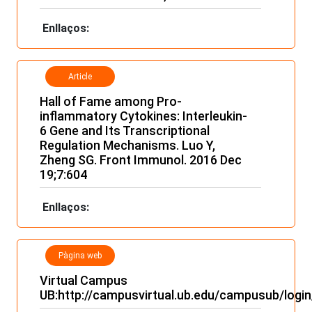
Enllaços:
Article
Hall of Fame among Pro-
inflammatory Cytokines: Interleukin-
6 Gene and Its Transcriptional
Regulation Mechanisms. Luo Y,
Zheng SG. Front Immunol. 2016 Dec
19;7:604
Enllaços:
Pàgina web
Virtual Campus
UB:
http://campusvirtual.ub.edu/campusub/logi