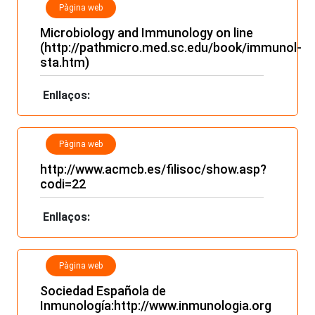
Pàgina web
Microbiology and Immunology on line
(
http://pathmicro.med.sc.edu/book/immunol-
sta.htm
)
Enllaços:
Pàgina web
http://www.acmcb.es/filisoc/show.asp?
codi=22
Enllaços:
Pàgina web
Sociedad Española de
Inmunología:
http://www.inmunologia.org