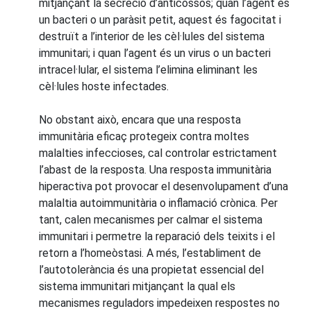
mitjançant la secreció d’anticossos; quan l’agent és
un bacteri o un paràsit petit, aquest és fagocitat i
destruït a l’interior de les cèl·lules del sistema
immunitari; i quan l’agent és un virus o un bacteri
intracel·lular, el sistema l’elimina eliminant les
cèl·lules hoste infectades.
No obstant això, encara que una resposta
immunitària eficaç protegeix contra moltes
malalties infeccioses, cal controlar estrictament
l’abast de la resposta. Una resposta immunitària
hiperactiva pot provocar el desenvolupament d’una
malaltia autoimmunitària o inflamació crònica. Per
tant, calen mecanismes per calmar el sistema
immunitari i permetre la reparació dels teixits i el
retorn a l’homeòstasi. A més, l’establiment de
l’autotolerància és una propietat essencial del
sistema immunitari mitjançant la qual els
mecanismes reguladors impedeixen respostes no