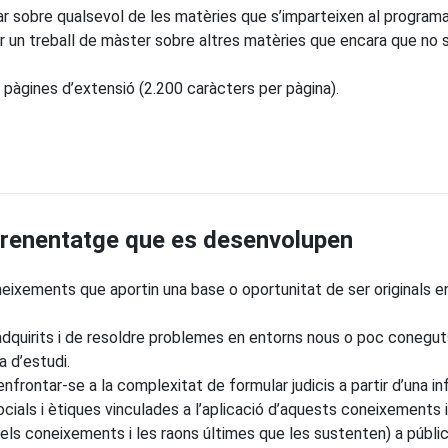
sar sobre qualsevol de les matèries que s’imparteixen al programa
 un treball de màster sobre altres matèries que encara que no s’
0 pàgines d’extensió (2.200 caràcters per pàgina).
prenentatge que es desenvolupen
ixements que aportin una base o oportunitat de ser originals en
adquirits i de resoldre problemes en entorns nous o poc conegu
a d’estudi.
nfrontar-se a la complexitat de formular judicis a partir d’una in
cials i ètiques vinculades a l’aplicació d’aquests coneixements i 
els coneixements i les raons últimes que les sustenten) a públics