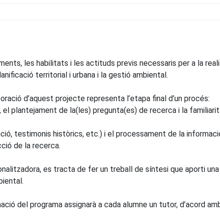
nts, les habilitats i les actituds previs necessaris per a la real
nificació territorial i urbana i la gestió ambiental.
aboració d’aquest projecte representa l’etapa final d’un procés:
, el plantejament de la(les) pregunta(es) de recerca i la familia
ció, testimonis històrics, etc.) i el processament de la informac
cció de la recerca.
nalitzadora, es tracta de fer un treball de síntesi que aporti una
biental.
dinació del programa assignarà a cada alumne un tutor, d’acord a