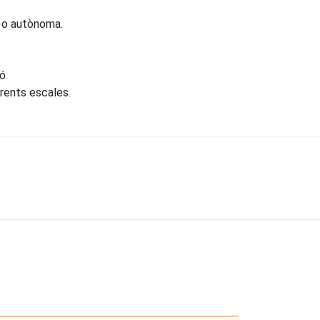
a o autònoma.
ó.
erents escales.