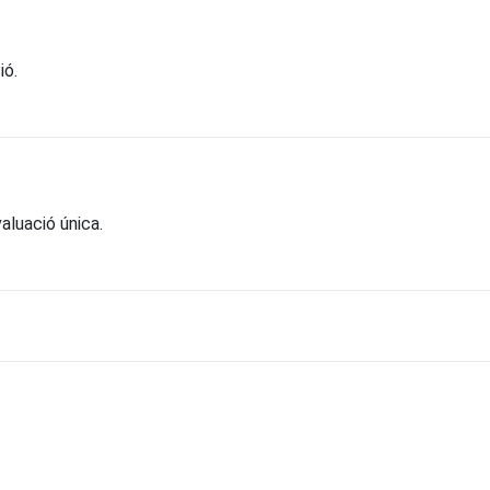
ió.
aluació única.