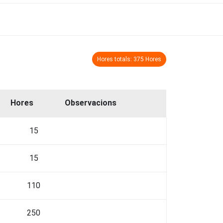
Hores totals: 375 Hores
Hores
Observacions
15
15
110
250