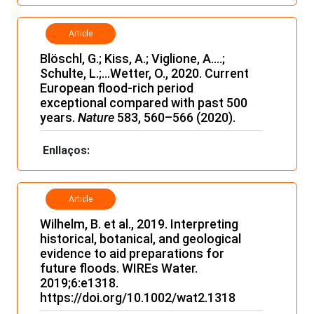
Article
Blöschl, G.; Kiss, A.; Viglione, A.…;
Schulte, L.;…Wetter, O., 2020. Current
European flood-rich period
exceptional compared with past 500
years.
Nature
583, 560–566 (2020).
Enllaços:
Article
Wilhelm, B. et al., 2019. Interpreting
historical, botanical, and geological
evidence to aid preparations for
future floods. WIREs Water.
2019;6:e1318.
https://doi.org/10.1002/wat2.1318