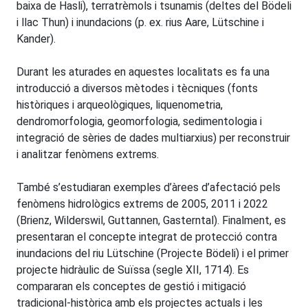
baixa de Hasli), terratrèmols i tsunamis (deltes del Bödeli
i llac Thun) i inundacions (p. ex. rius Aare, Lütschine i
Kander).
Durant les aturades en aquestes localitats es fa una
introducció a diversos mètodes i tècniques (fonts
històriques i arqueològiques, liquenometria,
dendromorfologia, geomorfologia, sedimentologia i
integració de sèries de dades multiarxius) per reconstruir
i analitzar fenòmens extrems.
També s’estudiaran exemples d’àrees d’afectació pels
fenòmens hidrològics extrems de 2005, 2011 i 2022
(Brienz, Wilderswil, Guttannen, Gasterntal). Finalment, es
presentaran el concepte integrat de protecció contra
inundacions del riu Lütschine (Projecte Bödeli) i el primer
projecte hidràulic de Suïssa (segle XII, 1714). Es
compararan els conceptes de gestió i mitigació
tradicional-històrica amb els projectes actuals i les