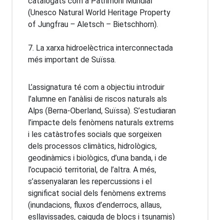
catalogats com a Patrimoni Mundial
(Unesco Natural World Heritage Property
of Jungfrau – Aletsch – Bietschhorn).
7. La xarxa hidroelèctrica interconnectada
més important de Suïssa.
L’assignatura té com a objectiu introduir
l’alumne en l’anàlisi de riscos naturals als
Alps (Berna-Oberland, Suïssa). S’estudiaran
l’impacte dels fenòmens naturals extrems
i les catàstrofes socials que sorgeixen
dels processos climàtics, hidrològics,
geodinàmics i biològics, d’una banda, i de
l’ocupació territorial, de l’altra. A més,
s’assenyalaran les repercussions i el
significat social dels fenòmens extrems
(inundacions, fluxos d’enderrocs, allaus,
esllavissades, caiguda de blocs i tsunamis)