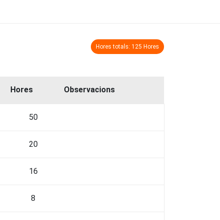
Hores totals: 125 Hores
Hores
Observacions
50
20
16
8