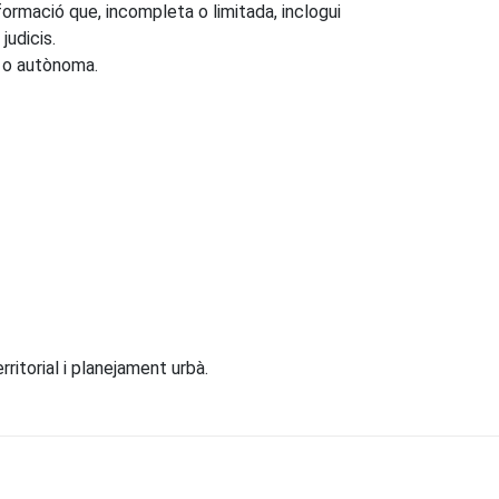
formació que, incompleta o limitada, inclogui
judicis.
a o autònoma.
ritorial i planejament urbà.