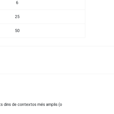
6
25
50
ts dins de contextos més amplis (o