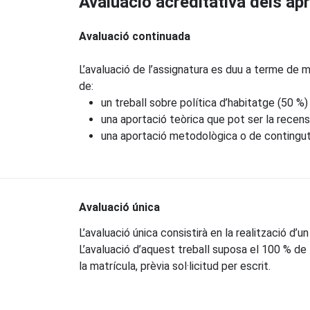
Avaluació acreditativa dels a
Avaluació continuada
L’avaluació de l’assignatura es duu a terme de m
de:
un treball sobre política d’habitatge (50 %) i
una aportació teòrica que pot ser la recensi
una aportació metodològica o de continguts
Avaluació única
L’avaluació única consistirà en la realització d’u
L’avaluació d’aquest treball suposa el 100 % de 
la matrícula, prèvia sol·licitud per escrit.