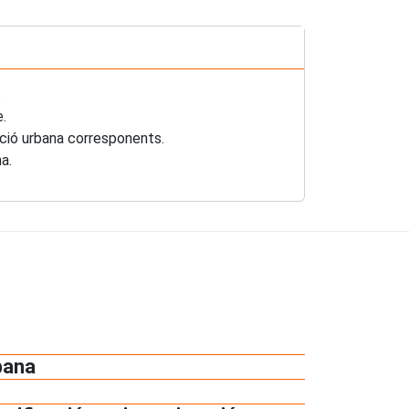
.
e.
cació urbana corresponents.
a.
rbana