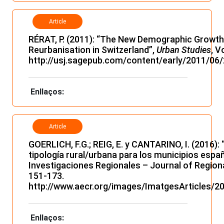
Article
RÉRAT, P. (2011): “The New Demographic Growth 
Reurbanisation in Switzerland”,
Urban Studies
, V
http://usj.sagepub.com/content/early/2011/06
Enllaços:
Article
GOERLICH, F.G.; REIG, E. y CANTARINO, I. (2016)
tipología rural/urbana para los municipios espa
Investigaciones Regionales – Journal of Regiona
151-173.
http://www.aecr.org/images/ImatgesArticles/20
Enllaços: