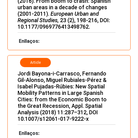
(2016). From boom to crash: Spanish
urban areas in a decade of changes
(2001-2011).
European Urban and
Regional Studies,
23 (2), 198-216, DOI:
10.1177/0969776413498762.
Enllaços:
Article
Jordi Bayona-i-Carrasco, Fernando
Gil-Alonso, Miguel Rubiales-Pérez &
Isabel Pujadas-Rúbies: New Spatial
Mobility Patterns in Large Spanish
Cities: from the Economic Boom to
the Great Recession, Appl. Spatial
Analysis (2018) 11:287–312, DOI
10.1007/s12061-017-9222-x
Enllaços: