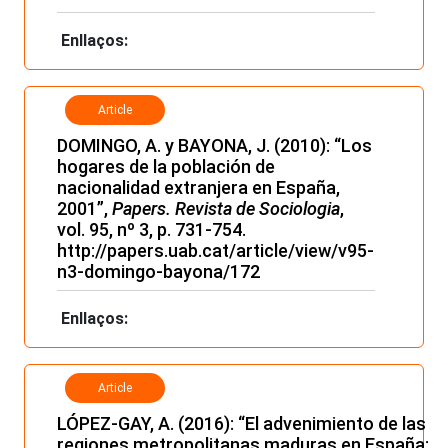
Enllaços:
Article
DOMINGO, A. y BAYONA, J. (2010): “Los
hogares de la población de
nacionalidad extranjera en España,
2001”,
Papers. Revista de Sociologia
,
vol. 95, nº 3, p. 731-754.
http://papers.uab.cat/article/view/v95-
n3-domingo-bayona/172
Enllaços:
Article
LÓPEZ-GAY, A. (2016): “El advenimiento de las
regiones metropolitanas maduras en España: