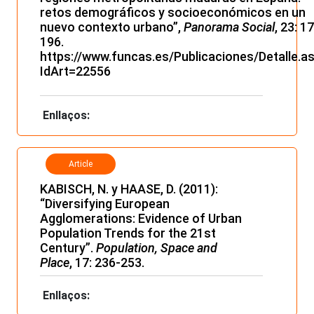
retos demográficos y socioeconómicos en un
nuevo contexto urbano”,
Panorama Social
, 23: 1
196.
https://www.funcas.es/Publicaciones/Detalle.a
IdArt=22556
Enllaços:
Article
KABISCH, N. y HAASE, D. (2011):
“Diversifying European
Agglomerations: Evidence of Urban
Population Trends for the 21st
Century”.
Population, Space and
Place
, 17: 236-253.
Enllaços: