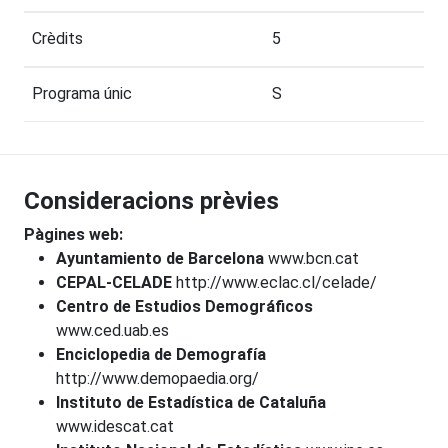
Crèdits
5
Programa únic
S
Consideracions prèvies
Pàgines web:
Ayuntamiento de Barcelona
www.bcn.cat
CEPAL-CELADE
http://www.eclac.cl/celade/
Centro de Estudios Demográficos
www.ced.uab.es
Enciclopedia de Demografía
http://www.demopaedia.org/
Instituto de Estadística de Cataluña
www.idescat.cat