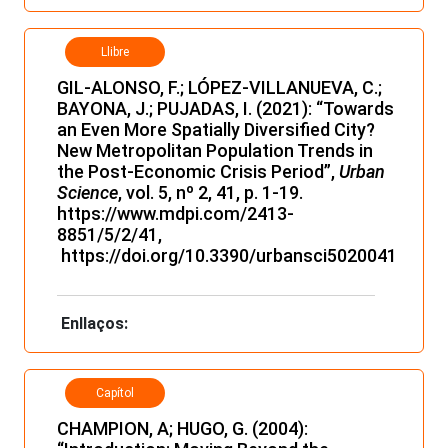
Llibre
GIL-ALONSO, F.; LÓPEZ-VILLANUEVA, C.;
BAYONA, J.; PUJADAS, I. (2021): “Towards
an Even More Spatially Diversified City?
New Metropolitan Population Trends in
the Post-Economic Crisis Period”,
Urban
Science
, vol. 5, nº 2, 41, p. 1-19.
https://www.mdpi.com/2413-
8851/5/2/41
,
https://doi.org/10.3390/urbansci5020041
Enllaços:
Capítol
CHAMPION, A; HUGO, G. (2004):