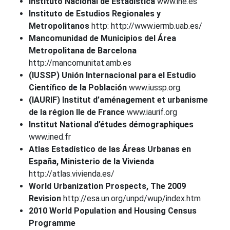
Instituto Nacional de Estadística
www.ine.es
Instituto de Estudios Regionales y
Metropolitanos
http: http://www.iermb.uab.es/
Mancomunidad de Municipios del Área
Metropolitana de Barcelona
http://mancomunitat.amb.es
(IUSSP) Unión Internacional para el Estudio
Científico de la Población
www.iussp.org.
(IAURIF) Institut d’aménagement et urbanisme
de la région Ile de France
www.iaurif.org
Institut National d’études démographiques
www.ined.fr
Atlas Estadístico de las Áreas Urbanas en
España, Ministerio de la Vivienda
http://atlas.vivienda.es/
World Urbanization Prospects, The 2009
Revision
http://esa.un.org/unpd/wup/index.htm
2010 World Population and Housing Census
Programme