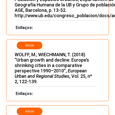
Geografía Humana de la UB y Grupo de población
AGE, Barcelona, p. 13-52.
http://www.ub.edu/congreso_poblacion/docs/a
Enllaços:
Article
WOLFF, M.; WIECHMANN, T. (2018)
“Urban growth and decline: Europe’s
shrinking cities in a comparative
perspective 1990–2010”,
European
Urban and Regional Studies
, Vol. 25, nº
2, 122-139.
Enllaços:
Article