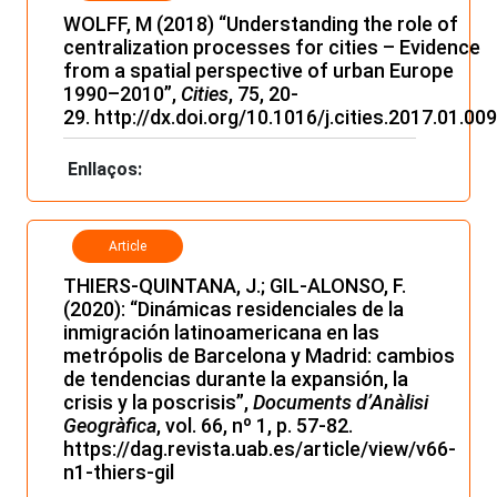
WOLFF, M (2018) “Understanding the role of
centralization processes for cities – Evidence
from a spatial perspective of urban Europe
1990–2010”,
Cities
, 75, 20-
29.
http://dx.doi.org/10.1016/j.cities.2017.01.009
Enllaços:
Article
THIERS-QUINTANA, J.; GIL-ALONSO, F.
(2020): “Dinámicas residenciales de la
inmigración latinoamericana en las
metrópolis de Barcelona y Madrid: cambios
de tendencias durante la expansión, la
crisis y la poscrisis”,
Documents d’Anàlisi
Geogràfica
, vol. 66, nº 1, p. 57-82.
https://dag.revista.uab.es/article/view/v66-
n1-thiers-gil